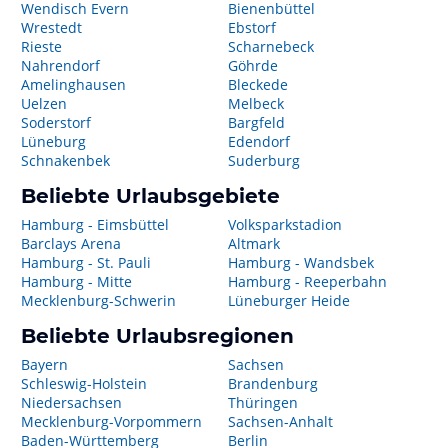
Wendisch Evern
Bienenbüttel
Wrestedt
Ebstorf
Rieste
Scharnebeck
Nahrendorf
Göhrde
Amelinghausen
Bleckede
Uelzen
Melbeck
Soderstorf
Bargfeld
Lüneburg
Edendorf
Schnakenbek
Suderburg
Beliebte Urlaubsgebiete
Hamburg - Eimsbüttel
Volksparkstadion
Barclays Arena
Altmark
Hamburg - St. Pauli
Hamburg - Wandsbek
Hamburg - Mitte
Hamburg - Reeperbahn
Mecklenburg-Schwerin
Lüneburger Heide
Beliebte Urlaubsregionen
Bayern
Sachsen
Schleswig-Holstein
Brandenburg
Niedersachsen
Thüringen
Mecklenburg-Vorpommern
Sachsen-Anhalt
Baden-Württemberg
Berlin