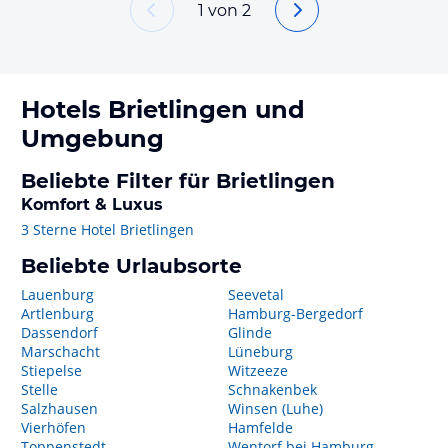
1
von
2
Hotels
Brietlingen
und
Umgebung
Beliebte Filter für Brietlingen
Komfort & Luxus
3 Sterne Hotel Brietlingen
Beliebte Urlaubsorte
Lauenburg
Seevetal
Artlenburg
Hamburg-Bergedorf
Dassendorf
Glinde
Marschacht
Lüneburg
Stiepelse
Witzeeze
Stelle
Schnakenbek
Salzhausen
Winsen (Luhe)
Vierhöfen
Hamfelde
Toppenstedt
Wentorf bei Hamburg