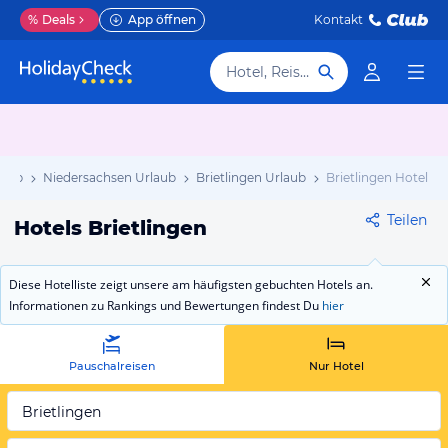
%
Deals
App öffnen
Kontakt
Hotel, Reiseziel
laub
Niedersachsen Urlaub
Brietlingen Urlaub
Brietlingen Hotels
Teilen
Hotels Brietlingen
Diese Hotelliste zeigt unsere am häufigsten gebuchten Hotels an.
Informationen zu Rankings und Bewertungen findest Du
hier
Pauschalreisen
Nur Hotel
Brietlingen