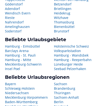
Gödenstorf
Betzendorf
Adendorf
Brietlingen
Wendisch Evern
Heidekrug
Rieste
Witzhave
Nahrendorf
Thomasburg
Amelinghausen
Bienenbüttel
Soderstorf
Brunstorf
Beliebte Urlaubsgebiete
Hamburg - Eimsbüttel
Holsteinische Schweiz
Barclays Arena
Volksparkstadion
Hamburg - St. Pauli
Hamburg - Wandsbek
Hamburg - Mitte
Hamburg - Reeperbahn
Mecklenburg-Schwerin
Lüneburger Heide
Insel Poel
Seebad Pelzerhaken
Beliebte Urlaubsregionen
Bayern
Sachsen
Schleswig-Holstein
Brandenburg
Niedersachsen
Thüringen
Mecklenburg-Vorpommern
Sachsen-Anhalt
Baden-Württemberg
Berlin