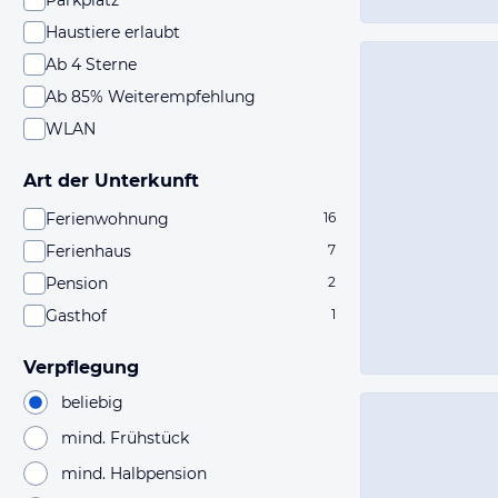
Parkplatz
Haustiere erlaubt
Ab 4 Sterne
Ab 85% Weiterempfehlung
WLAN
Art der Unterkunft
Ferienwohnung
16
Ferienhaus
7
Pension
2
Gasthof
1
Verpflegung
beliebig
mind. Frühstück
mind. Halbpension