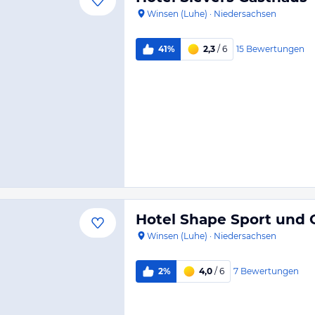
Winsen (Luhe)
·
Niedersachsen
15
Bewertungen
41%
2,3
/ 6
Hotel Shape Sport und 
Winsen (Luhe)
·
Niedersachsen
7
Bewertungen
2%
4,0
/ 6