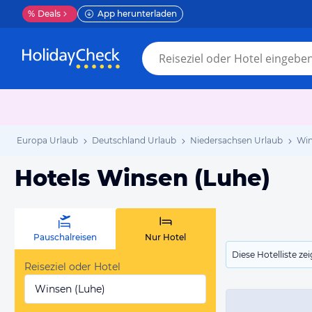
%
Deals
App herunterladen
Europa Urlaub
Deutschland Urlaub
Niedersachsen Urlaub
Win
Hotels Winsen (Luhe)
Pauschalreisen
Nur Hotel
Diese Hotelliste z
Reiseziel oder Hotel
Winsen (Luhe)