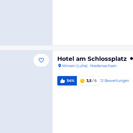
Hotel am Schlossplatz
Winsen (Luhe)
·
Niedersachsen
12
Bewertungen
54%
3,5
/ 6