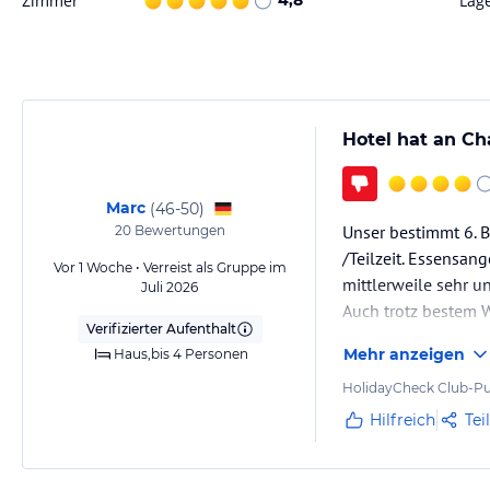
Zimmer
4,8
Lag
Hinweis:
Allgemeine und unverbindliche Hoteliers-/Veranstalter-/K
Gewähr und ohne Prüfung durch HolidayCheck. Bitte lies vor der B
jeweiligen Veranstalters.
Hotel hat an Ch
Marc
(
46-50
)
Unser bestimmt 6. B
20
Bewertungen
/Teilzeit. Essensan
Vor 1 Woche • Verreist als Gruppe im
mittlerweile sehr 
Juli 2026
Auch trotz bestem W
Verifizierter Aufenthalt
Mehr anzeigen
Haus,bis 4 Personen
HolidayCheck Club-Pu
Hilfreich
Tei