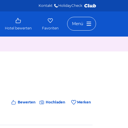
Kontakt
HolidayCheck 
Menü
Hotel bewerten
Favoriten
Bewerten
Hochladen
Merken