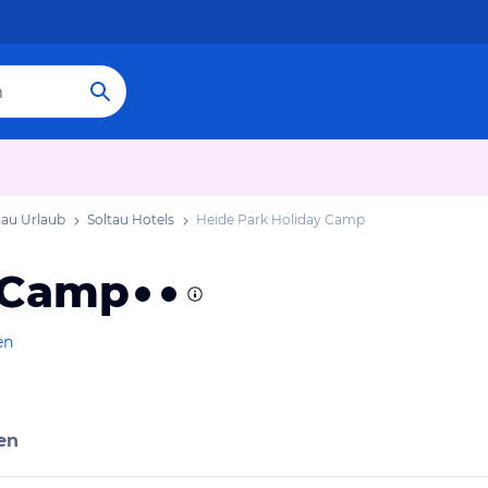
tau Urlaub
Soltau Hotels
Heide Park Holiday Camp
y Camp
en
en