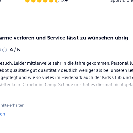
e
5,4
Sport & Un
ataloginformationen. Alle Angaben ohne
uchung die verbindlichen
Angebotsdetails
des
arme verloren und Service lässt zu wünschen übrig
4
/ 6
esuch. Leider mittlerweile sehr in die Jahre gekommen. Personal 
gebot qualitativ gut quantitativ deutlich weniger als bei unseren 
ungepflegt und wie so vieles im Heidepark auch der Kids Club un
etter kein DJ mehr im Camp. Schade uns hat es diesmal nicht gef
nkte erhalten
len