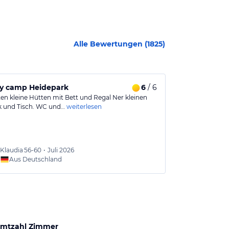
Alle Bewertungen (
1825
)
 übrig
ay camp Heidepark
6
/ 6
Familienfre
ten kleine Hütten mit Bett und Regal Ner kleinen
Hat alles was 
k und Tisch. WC und…
weiterlesen
eine haupthau
Klaudia
56-60
•
Juli 2026
Tanja
3
Aus Deutschland
Aus
mtzahl Zimmer