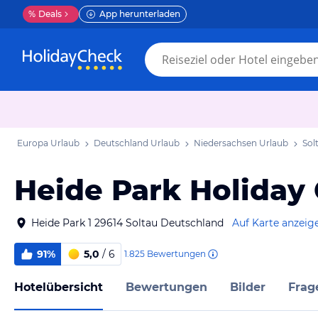
%
Deals
App herunterladen
Europa Urlaub
Deutschland Urlaub
Niedersachsen Urlaub
Sol
Heide Park Holida
Heide Park 1 29614 Soltau Deutschland
Auf Karte anzeig
91%
5,0
/ 6
1.825
Bewertungen
Hotelübersicht
Bewertungen
Bilder
Frag