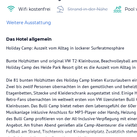
Wifi kostenfrei
Strand in der Nähe
Pool 
Weitere Ausstattung
Das Hotel allgemein
Holiday Camp: Auszeit vom Alltag in lockerer Surferatmosphäre
Bunte Holzhütten und original VW T2-Kleinbusse, Beachvolleyball am 
Holiday Camp des Heide Park Resort gibt es die Auszeit vom Alltag in
Die 81 bunten Holzhütten des Holiday Camp bieten Kurzurlaubern ein
Zwei bis zwölf Personen übernachten in den gemütlichen und beheizb
Etagenbetten, Sitzecke und Kleiderschrank ausgestattet sind. Einige 
Retro-Fans übernachten im weltweit ersten von VW lizenzierten Bull
Kleinbussen. Das Bulli Camp bietet neben dem Lebensgefühl der 60e
Musikanlage inklusive Anschluss für MP3-Player oder Handy, Heizung
des Bulli Camp profitieren von der All-Inclusive-Verpflegung mit ei
Angebot. Am frühen Abend genießen alle Camp-Abenteurer die vielfält
Fußball am Strand, Tischtennis und Kinderspielplatz. Zusätzlich stehe