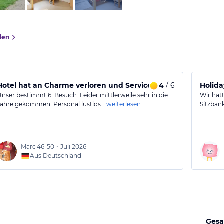
den
Hotel hat an Charme verloren und Service lässt zu wünschen
4
/ 6
Holid
Unser bestimmt 6. Besuch. Leider mittlerweile sehr in die
Wir hat
Jahre gekommen. Personal lustlos…
weiterlesen
Sitzban
Marc
46-50
•
Juli 2026
Aus Deutschland
Gesa