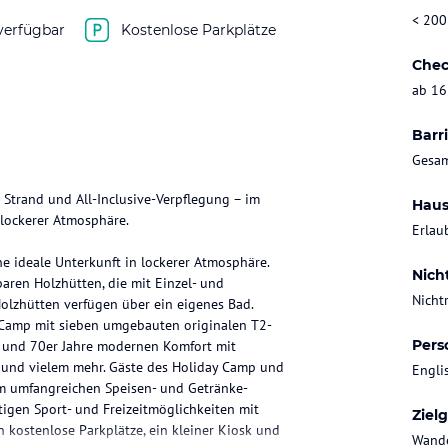
< 200
verfügbar
Kostenlose Parkplätze
Chec
ab 16
Barri
Gesam
Strand und All-Inclusive-Verpflegung – im
Haus
 lockerer Atmosphäre.
Erlau
e ideale Unterkunft in lockerer Atmosphäre.
Nich
aren Holzhütten, die mit Einzel- und
Nicht
Holzhütten verfügen über ein eigenes Bad.
i Camp mit sieben umgebauten originalen T2-
Pers
r und 70er Jahre modernen Komfort mit
 und vielem mehr. Gäste des Holiday Camp und
Engli
nem umfangreichen Speisen- und Getränke-
igen Sport- und Freizeitmöglichkeiten mit
Ziel
n kostenlose Parkplätze, ein kleiner Kiosk und
Wande