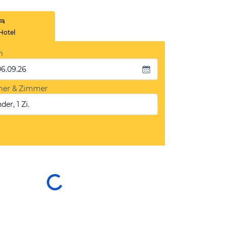
Hotel
m
06.09.26
mer & Zimmer
der, 1 Zi.