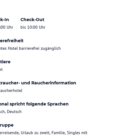
k-In
Check-Out
:00 Uhr
bis 10:00 Uhr
erefreiheit
tes Hotel barrierefrei zugänglich
tiere
bt
traucher- und Raucherinformation
raucherhotel
onal spricht folgende Sprachen
sch, Deutsch
gruppe
rreisende, Urlaub zu zweit, Familie, Singles mit