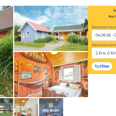
Nur 
Reisezeitrau
04.09.26 - 
Reiseteilneh
2 Erw, 0 Kin
vom Hotelier, Februar 2019
Filter
vom Hotelier, Februar 2019
Alle Bilder
(
482
)