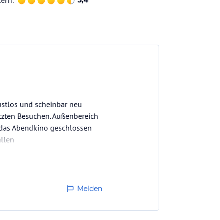
terh.
5,4
lustlos und scheinbar neu
letzten Besuchen. Außenbereich
d das Abendkino geschlossen
allen
Melden