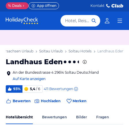
%
Deals
App öffnen
Kontakt
Hotel, Reiseziel
edersachsen Urlaub
Soltau Urlaub
Soltau Hotels
Landhaus Eden
Landhaus Eden
An der Bundesstrasse 4 29614 Soltau Deutschland
Auf Karte anzeigen
411
Bewertungen
93%
5,4
/ 6
Bewerten
Hochladen
Merken
Hotelübersicht
Bewertungen
Bilder
Fragen