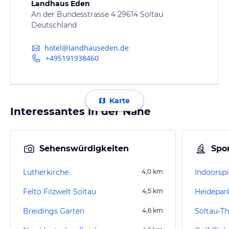
Landhaus Eden
An der Bundesstrasse 4 29614 Soltau
Deutschland
hotel@landhauseden.de
+495191938460
Karte
Interessantes in der Nähe
Sehenswürdigkeiten
Spor
Lutherkirche
4,0
km
Indoorspi
Felto Filzwelt Soltau
4,5
km
Heidepar
Breidings Garten
4,6
km
Soltau-T