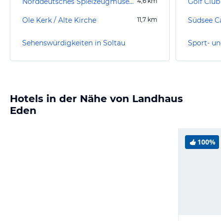
Norddeutsches Spielzeugmuseum Soltau
4,6
km
Golf Club 
Ole Kerk / Alte Kirche
11,7
km
Südsee C
Sehenswürdigkeiten in Soltau
Sport- un
Hotels in der Nähe von Landhaus
Eden
100%