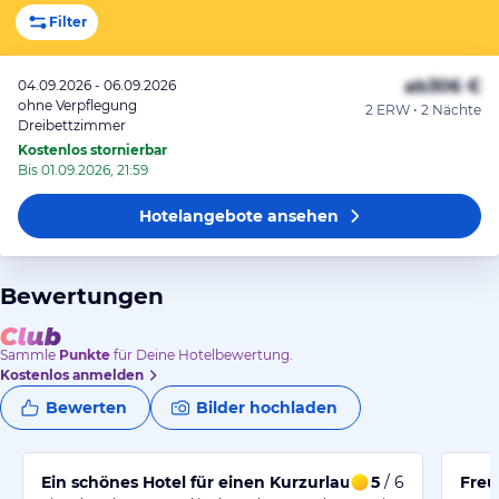
Filter
ab
306 €
04.09.2026 - 06.09.2026
ohne Verpflegung
2 ERW • 2 Nächte
Dreibettzimmer
Kostenlos stornierbar
Bis 01.09.2026, 21:59
Hotelangebote
ansehen
Bewertungen
Sammle
Punkte
für Deine Hotelbewertung.
Kostenlos anmelden
Bewerten
Bilder hochladen
Ein schönes Hotel für einen Kurzurlaub
5
/ 6
Freu