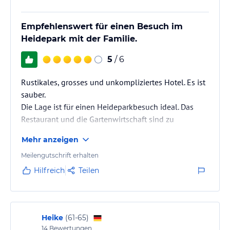
Empfehlenswert für einen Besuch im
Heidepark mit der Familie.
5
/ 6
Rustikales, grosses und unkompliziertes Hotel. Es ist
sauber.
Die Lage ist für einen Heideparkbesuch ideal. Das
Restaurant und die Gartenwirtschaft sind zu
empfehlen. Parkplätze in genügender Anzahl
Mehr anzeigen
vorhanden.
Meilengutschrift erhalten
Hilfreich
Teilen
Heike
(
61-65
)
14
Bewertungen