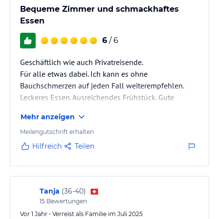
Bequeme Zimmer und schmackhaftes
Essen
6
/ 6
Geschäftlich wie auch Privatreisende.
Für alle etwas dabei. Ich kann es ohne
Bauchschmerzen auf jeden Fall weiterempfehlen.
Leckeres Essen. Ausreichendes Frühstück. Gute
Auswahl am Morgen und am Abend.
Mehr anzeigen
Komme gerne wieder
Meilengutschrift erhalten
Hilfreich
Teilen
Tanja
(
36-40
)
15
Bewertungen
Vor 1 Jahr • Verreist als Familie im Juli 2025