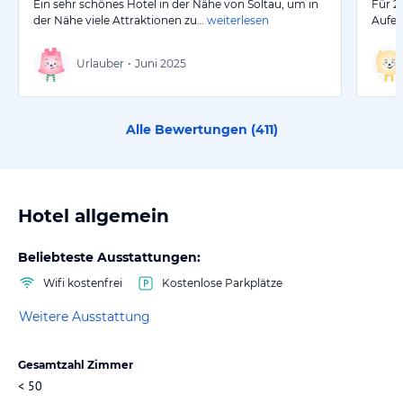
Ein sehr schönes Hotel in der Nähe von Soltau, um in
Für 2
der Nähe viele Attraktionen zu…
weiterlesen
Aufen
Urlauber
•
Juni 2025
Alle Bewertungen (
411
)
Hotel allgemein
Beliebteste Ausstattungen:
Wifi kostenfrei
Kostenlose Parkplätze
Weitere Ausstattung
Gesamtzahl Zimmer
< 50