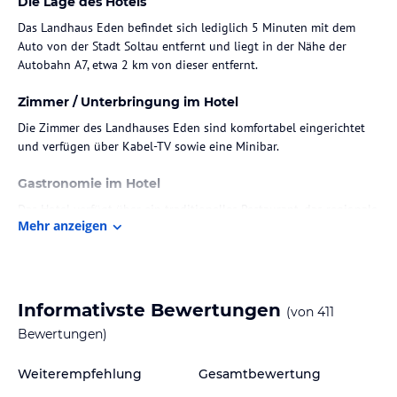
Die Lage des Hotels
Das Landhaus Eden befindet sich lediglich 5 Minuten mit dem
Auto von der Stadt Soltau entfernt und liegt in der Nähe der
Autobahn A7, etwa 2 km von dieser entfernt.
Zimmer / Unterbringung im Hotel
Die Zimmer des Landhauses Eden sind komfortabel eingerichtet
und verfügen über Kabel-TV sowie eine Minibar.
Gastronomie im Hotel
Das Hotel verfügt über ein traditionelles Restaurant, das regionale
Mehr anzeigen
Spezialitäten, darunter schmackhafte Wildgerichte, serviert. Zudem
wird täglich ein reichhaltiges Frühstücksbuffet angeboten. In der
Bar können eine große Auswahl an Getränken und Snacks
genossen werden.
Informativste Bewertungen
(von
411
Hinweis:
Verfasst von HolidayCheck mit Hilfe von KI. Alle
Bewertungen)
Angaben ohne Gewähr. Bitte lies vor der Buchung die
verbindlichen
Angebotsdetails
des jeweiligen Veranstalters.
Weiterempfehlung
Gesamtbewertung