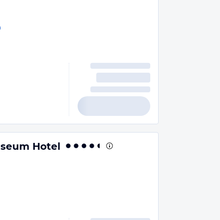
n
useum Hotel