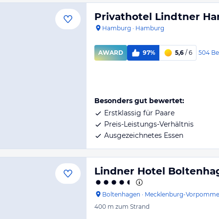
Privathotel Lindtner H
Hamburg
·
Hamburg
504
Be
AWARD
97%
5,6
/ 6
Besonders gut bewertet:
Erstklassig für Paare
Preis-Leistungs-Verhältnis
Ausgezeichnetes Essen
Lindner Hotel Boltenhag
Boltenhagen
·
Mecklenburg-Vorpomme
400 m
zum Strand