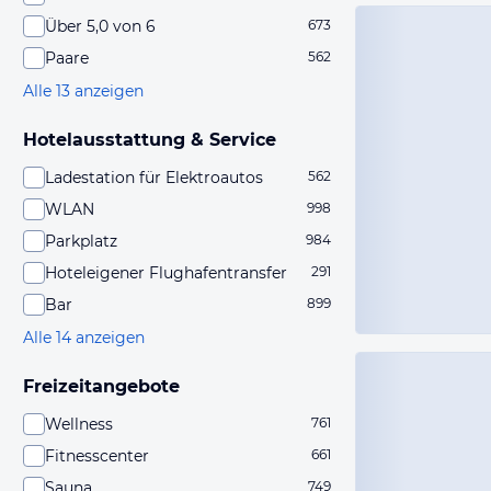
Über 5,0 von 6
673
Paare
562
Alle 13 anzeigen
Hotelausstattung & Service
Ladestation für Elektroautos
562
WLAN
998
Parkplatz
984
Hoteleigener Flughafentransfer
291
Bar
899
Alle 14 anzeigen
Freizeitangebote
Wellness
761
Fitnesscenter
661
Sauna
749