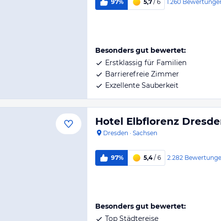
1.260
Bewertunge
97%
5,7
/ 6
Besonders gut bewertet:
Erstklassig für Familien
Barrierefreie Zimmer
Exzellente Sauberkeit
Hotel Elbflorenz Dresd
Dresden
·
Sachsen
2.282
Bewertung
97%
5,4
/ 6
Besonders gut bewertet:
Top Städtereise