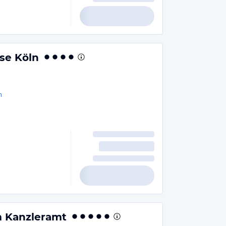
se Köln
n
m Kanzleramt