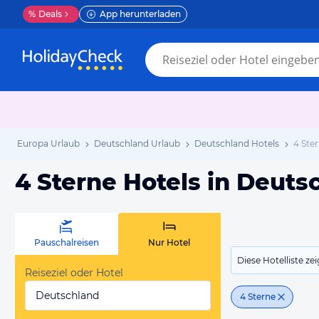
%
Deals
App herunterladen
Europa Urlaub
Deutschland Urlaub
Deutschland Hotels
4 Ste
4 Sterne Hotels in Deuts
Pauschalreisen
Nur Hotel
Diese Hotelliste z
Reiseziel oder Hotel
Deutschland
4 Sterne