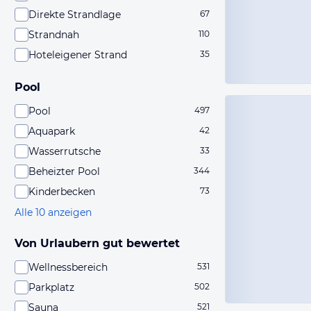
Direkte Strandlage
67
Strandnah
110
Hoteleigener Strand
35
Pool
Pool
497
Aquapark
42
Wasserrutsche
33
Beheizter Pool
344
Kinderbecken
73
Alle 10 anzeigen
Von Urlaubern gut bewertet
Wellnessbereich
531
Parkplatz
502
Sauna
521