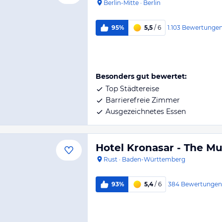
Berlin-Mitte
·
Berlin
1.103
Bewertunge
95%
5,5
/ 6
Besonders gut bewertet:
Top Städtereise
Barrierefreie Zimmer
Ausgezeichnetes Essen
Hotel Kronasar - The M
Rust
·
Baden-Württemberg
384
Bewertungen
93%
5,4
/ 6