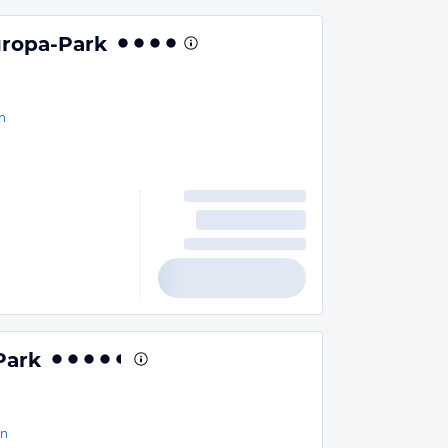
Europa-Park
n
Park
en