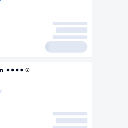
n
en
en