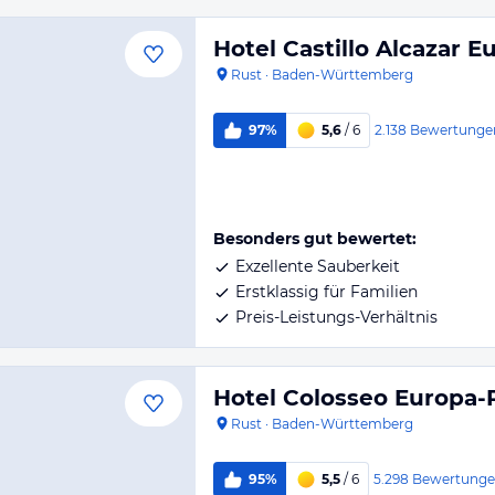
Hotel Castillo Alcazar 
Rust
·
Baden-Württemberg
2.138
Bewertunge
97%
5,6
/ 6
Besonders gut bewertet:
Exzellente Sauberkeit
Erstklassig für Familien
Preis-Leistungs-Verhältnis
Hotel Colosseo Europa-
Rust
·
Baden-Württemberg
5.298
Bewertung
95%
5,5
/ 6