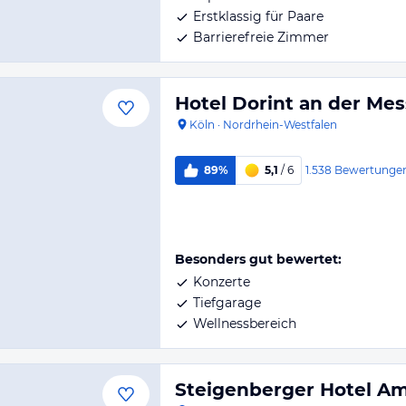
Erstklassig für Paare
Barrierefreie Zimmer
Hotel Dorint an der Mes
Köln
·
Nordrhein-Westfalen
1.538
Bewertunge
89%
5,1
/ 6
Besonders gut bewertet:
Konzerte
Tiefgarage
Wellnessbereich
Steigenberger Hotel A