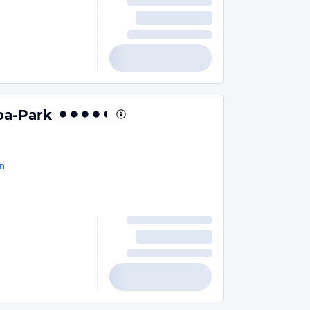
pa-Park
n