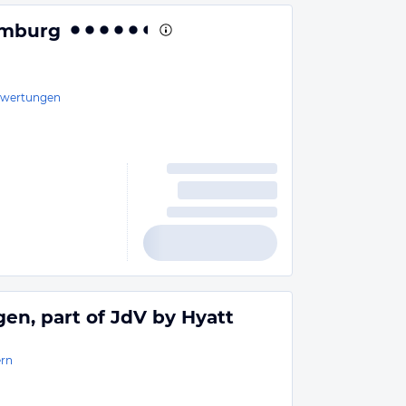
amburg
wertungen
en, part of JdV by Hyatt
rn