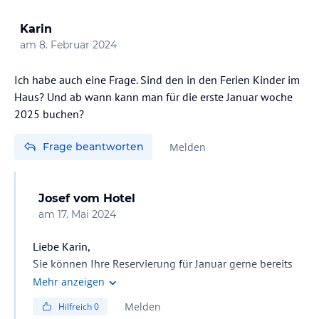
2 Höhenkammern mit Höhensimulation (bis zu 8.500 m)
Functional Area mit Kunstrasenbahn, Gewichtsschlitten,
Karin
Kettlebells und anderem hochfunktionellen Equipment
am
8. Februar 2024
Kraft- und Athletik-Trainingsbereiche für spezifisches
Muskeltraining oder knackige Intervalleinheiten
Boxturm mit diversen Trainingsgeräten
Ich habe auch eine Frage. Sind den in den Ferien Kinder im
ICAROS Training mit VR-Experience
Haus? Und ab wann kann man für die erste Januar woche
Sportpool (25 m - 1,80 m) mit leistungsstarker Powerswim-Anlage
2025 buchen?
und Zeitmesstechnik
Personal-Training, Functional Movement Screen und Kinesio-
Frage beantworten
Melden
Taping
Sonstige Einrichtungen und Services
Josef
vom Hotel
SERVICE-VORTEILE
am
17. Mai 2024
Wellness-Tasche mit Saunatuch
kuscheliger Bademantel & Badeslipper während Ihres
Liebe Karin,
Aufenthaltes
kostenloser Internetzugang |WLAN
Sie können Ihre Reservierung für Januar gerne bereits
kostenloser Tiefgaragenstellplatz für Ihr Auto
jetzt vornehmen. Obwohl die Buchung online noch
Mehr anzeigen
Parkservice & Gepäckservice
nicht möglich ist, stellt Ihnen unser Reservierungsteam
Melden
Hilfreich
0
gerne ein Angebot zusammen: telefonisch unter 08582