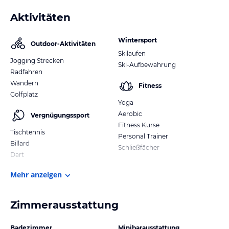
Aktivitäten
Wintersport
Outdoor-Aktivitäten
Skilaufen
Jogging Strecken
Ski-Aufbewahrung
Radfahren
Wandern
Fitness
Golfplatz
Yoga
Aerobic
Vergnügungssport
Fitness Kurse
Tischtennis
Personal Trainer
Billard
Schließfächer
Dart
Mehr anzeigen
Zimmerausstattung
Badezimmer
Minibarausstattung