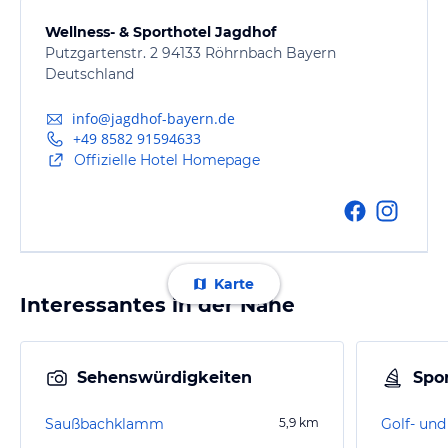
Wellness- & Sporthotel Jagdhof
Putzgartenstr. 2 94133 Röhrnbach Bayern
Deutschland
info@jagdhof-bayern.de
+49 8582 91594633
Offizielle Hotel Homepage
Karte
Interessantes in der Nähe
Sehenswürdigkeiten
Spor
Saußbachklamm
5,9
km