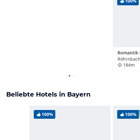
100%
Romantik 
Röhrnbach
184m
Beliebte Hotels in Bayern
100%
100%