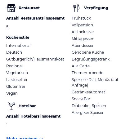
Restaurant
Verpflegung
Anzahl Restaurants insgesamt
Frühstück
Vollpension
5
All Inclusive
Küchenstile
Mittagessen
International
Abendessen
Deutsch
Gehobene Küche
Gutbürgerlich/Hausmannskost
Begrüßungsgetränk
Regional
A la Carte
Vegetarisch
Themen-Abende
Laktosefrei
Spezielle Diät-Menüs (auf
Anfrage)
Glutenfrei
Getränkeautomat
Vegan
Snack Bar
Diabetiker Speisen
Hotelbar
Allergiker Speisen
Anzahl Hotelbars insgesamt
1
Mehr anzeigen