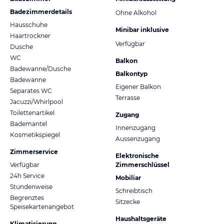
Badezimmerdetails
Ohne Alkohol
Hausschuhe
Minibar inklusive
Haartrockner
Verfügbar
Dusche
WC
Balkon
Badewanne/Dusche
Balkontyp
Badewanne
Eigener Balkon
Separates WC
Terrasse
Jacuzzi/Whirlpool
Toilettenartikel
Zugang
Bademantel
Innenzugang
Kosmetikspiegel
Aussenzugang
Zimmerservice
Elektronische
Verfügbar
Zimmerschlüssel
24h Service
Mobiliar
Stundenweise
Schreibtisch
Begrenztes
Sitzecke
Speisekartenangebot
Haushaltsgeräte
Klimatisierung