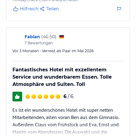
in einer unserer insgesamt fünf gemütlichen Restaurant-Stuben
Hilfreich
Teilen
und dem Buffetbereich mit Schauküche im Rahmen der
JAGDHOF-VERWÖHNPENSION:
Begrüßungsgetränk am Anreisetag
Fabian
(
46-50
)
7
Bewertungen
Morgenpost mit tollen Tipps
Vor 3 Monaten • Verreist als Paar im Mai 2026
VITAL-FRÜHSTÜCK
Buffet von 7:00 bis 11:30 Uhr
Fantastisches Hotel mit exzellentem
Unsere Frühstücksköche verwöhnen Sie mit heimischen
Service und wunderbarem Essen. Tolle
Qualitätsprodukten in der Schauküche und am umfangreichen
Atmosphäre und Suiten. Toll
Frühstücksbuffet.
6
/ 6
LIGHT LUNCH & NACHMITTAGSSNACK
von 13:00 bis 16:30 Uhr
Es ist ein wunderschönes Hotel mit super netten
Es erwarten Sie knackige Salate, warme Gerichte, eine
Mitarbeitenden, allen voran Ben aus dem Gimnasio.
hausgemachte Suppe, frisches Obst und Gemüse, bayerische
Schmankerl, verschiedenste Kaffee- & Teespezialitäten,
Außerdem Claus vom Frühstück und Eva, Ernst und
alkoholfreie Erfrischungsgetränke sowie eine große Auswahl an
Maxim vom Abendessen. Die Auswahl und die