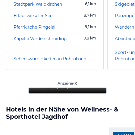
Stadtpark Waldkirchen
6,1
km
Skigebie
Erlauzwieseler See
8,7
km
Ranzinge
Pfarrkirche Ringelai
9,1
km
Wandern
Kapelle Vorderschmiding
9,8
km
Abenteue
Sport- un
Sehenswürdigkeiten in Röhrnbach
Röhrnba
“
Wunderschöner Wellness-
Urlaub zum Seele baumeln
lassen
”
Anzeige
Luna
(
19-25
)
Hotels in der Nähe von Wellness- &
Sporthotel Jagdhof