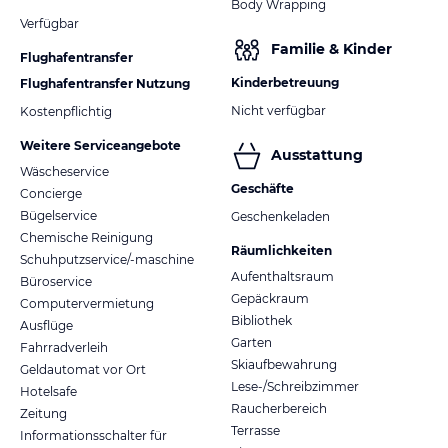
Body Wrapping
Verfügbar
Familie & Kinder
Flughafentransfer
Kinderbetreuung
Flughafentransfer Nutzung
Nicht verfügbar
Kostenpflichtig
Weitere Serviceangebote
Ausstattung
Wäscheservice
Geschäfte
Concierge
Bügelservice
Geschenkeladen
Chemische Reinigung
Räumlichkeiten
Schuhputzservice/-maschine
Aufenthaltsraum
Büroservice
Gepäckraum
Computervermietung
Bibliothek
Ausflüge
Garten
Fahrradverleih
Skiaufbewahrung
Geldautomat vor Ort
Lese-/Schreibzimmer
Hotelsafe
Raucherbereich
Zeitung
Terrasse
Informationsschalter für