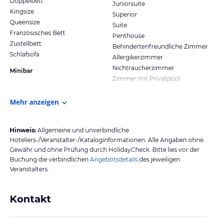
Doppelbett
Juniorsuite
Kingsize
Superior
Queensize
Suite
Französisches Bett
Penthouse
Zustellbett
Behindertenfreundliche Zimmer
Schlafsofa
Allergikerzimmer
Nichtraucherzimmer
Minibar
Zimmer mit Privatpool
Mehr anzeigen
Hinweis:
Allgemeine und unverbindliche
Hoteliers-/Veranstalter-/Kataloginformationen. Alle Angaben ohne
Gewähr und ohne Prüfung durch HolidayCheck. Bitte lies vor der
Buchung die verbindlichen
Angebotsdetails
des jeweiligen
Veranstalters.
Kontakt