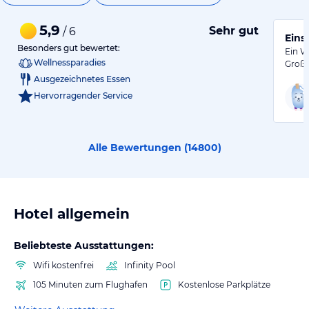
5,9
Sehr gut
/ 6
Eins
Besonders gut bewertet:
Ein W
Wellnessparadies
Große
Ausgezeichnetes Essen
Hervorragender Service
Alle Bewertungen (
14800
)
Hotel allgemein
Beliebteste Ausstattungen:
Wifi kostenfrei
Infinity Pool
105 Minuten zum Flughafen
Kostenlose Parkplätze