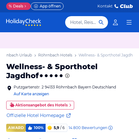
%
Deals
App öffnen
Kontakt
Hotel, Reiseziel
öhrnbach Urlaub
Röhrnbach Hotels
Wellness- & Sporthotel Jagdhof
Wellness- & Sporthotel
Jagdhof
Putzgartenstr. 2 94133 Röhrnbach Bayern Deutschland
Auf Karte anzeigen
Aktionsangebot des Hotels
Offizielle Hotel Homepage
14.800
Bewertungen
AWARD
100%
5,9
/ 6