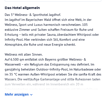
Das Hotel allgemein
Das 5* Wellness- & Sporthotel Jagdhof.
Im Jagdhof im Bayerischen Wald öffnet sich eine Welt, in der
Wellness, Sport und Luxus harmonisch verschmelzen. 105
exklusive Zimmer und Suiten schaffen Freiraum für Ruhe und
Erholung – teils mit privater Sauna, überdachtem Whirlpool oder
Infinity-Pool. Hier verbinden sich Stil, Komfort und eine
Atmosphäre, die Ruhe und neue Energie schenkt.
Wellness mit allen Sinnen.
Auf 6.500 qm entfaltet sich Bayerns größter Wellness- &
Wasserwelt – ein Refugium das Entspannung neu definiert. Im
ganzjährig beheizten Outdoor-Infinity-Pool, im Naturbadesee oder
im 35 °C warmen Außen-Whirlpool erleben Sie die sanfte Kraft des
Wassers. Die weitläufige Gartenanlage und stille Ruhezonen laden
zum Verweilen ein, während im Innenbereich ein 20 m
Schwimmbecken sowie zwei Attraktionspools mit Wasserfallturm,
Massageplätzen und Sprudelliegen für Leichtigkeit sorgen. Elf
Mehr anzeigen
Themen-Saunen schenken Wärme und Regeneration. Im Beauty-
Schlössl erwartet Sie ein Ort der Pflege und Schönheit, perfekt auf