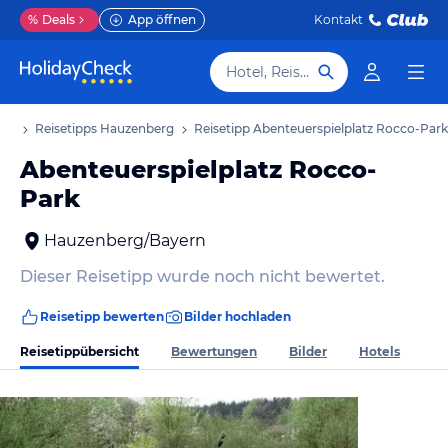
%
Deals
App öffnen
Kontakt
Hotel, Reiseziel
aub
Reisetipps Hauzenberg
Reisetipp Abenteuerspielplatz Rocco-Park
Abenteuerspielplatz Rocco-
Park
Hauzenberg/Bayern
Dieser Reisetipp wurde noch nicht bewertet.
Reisetipp bewerten
Bilder hochladen
Reisetippübersicht
Bewertungen
Bilder
Hotels