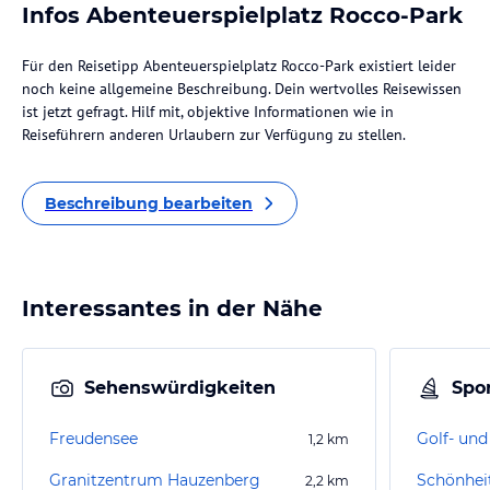
Infos Abenteuerspielplatz Rocco-Park
Für den Reisetipp Abenteuerspielplatz Rocco-Park existiert leider
noch keine allgemeine Beschreibung. Dein wertvolles Reisewissen
ist jetzt gefragt. Hilf mit, objektive Informationen wie in
Reiseführern anderen Urlaubern zur Verfügung zu stellen.
Beschreibung bearbeiten
Interessantes in der Nähe
Sehenswürdigkeiten
Spor
Freudensee
1,2
km
Granitzentrum Hauzenberg
Schönhei
2,2
km