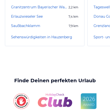
Granitzentrum Bayerischer Wald
2,2
km
Erlauzwieseler See
7,4
km
Saußbachklamm
Grenzlan
7,9
km
Sehenswürdigkeiten in Hauzenberg
Finde Deinen perfekten Urlaub