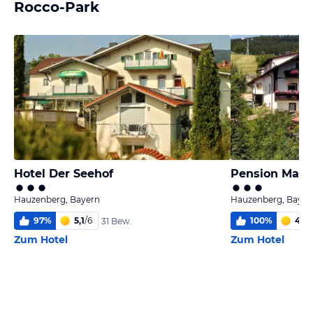
Rocco-Park
Hotel Der Seehof
Pension Mari
Hauzenberg, Bayern
Hauzenberg, Bayer
97
%
5,1
/
6
100
%
4,5
/
31 Bew.
Zum Hotel
Zum Hotel