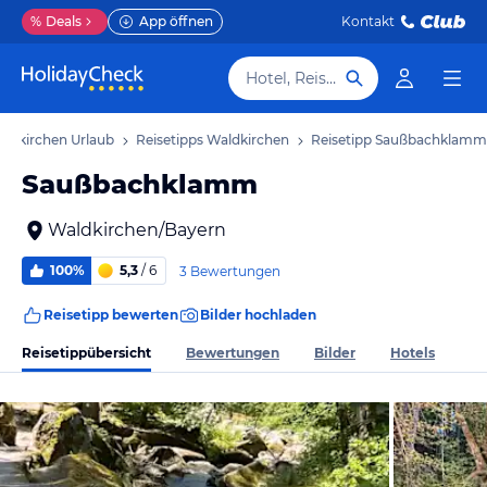
%
Deals
App öffnen
Kontakt
Hotel, Reiseziel
ldkirchen Urlaub
Reisetipps Waldkirchen
Reisetipp Saußbachklamm
Saußbachklamm
Waldkirchen/Bayern
100%
5,3
/ 6
3 Bewertungen
Reisetipp bewerten
Bilder hochladen
Reisetippübersicht
Bewertungen
Bilder
Hotels