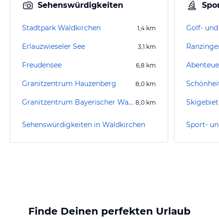
Sehenswürdigkeiten
Spor
Stadtpark Waldkirchen
1,4
km
Erlauzwieseler See
Ranzinge
3,1
km
Freudensee
Abenteue
6,8
km
Granitzentrum Hauzenberg
Schönhei
8,0
km
Granitzentrum Bayerischer Wald
Skigebie
8,0
km
Sehenswürdigkeiten in Waldkirchen
Finde Deinen perfekten Urlaub