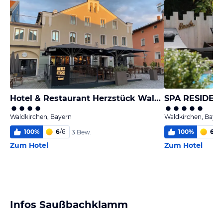
Hotel & Restaurant Herzstück Waldkirchen
SPA RESIDEN
Waldkirchen, Bayern
Waldkirchen, Bayer
100
%
6
/
6
100
%
6,0
/
3 Bew.
Zum Hotel
Zum Hotel
Infos Saußbachklamm