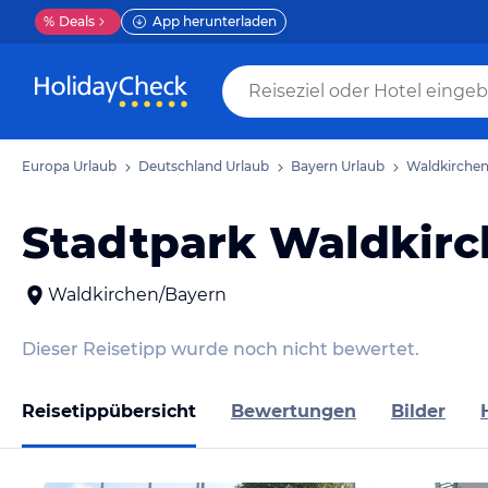
%
Deals
App herunterladen
Europa Urlaub
Deutschland Urlaub
Bayern Urlaub
Waldkirchen
Stadtpark Waldkir
Waldkirchen/Bayern
Dieser Reisetipp wurde noch nicht bewertet.
Reisetippübersicht
Bewertungen
Bilder