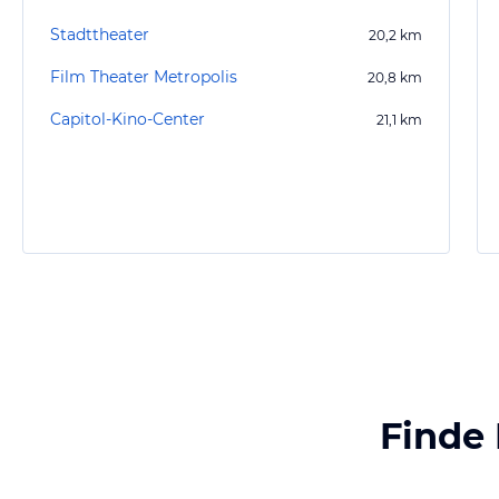
Stadttheater
20,2
km
Film Theater Metropolis
20,8
km
Capitol-Kino-Center
21,1
km
Finde