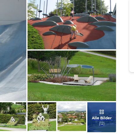
Bild melden
von Annina
Bild melden
von Tanja
Alle Bilder
(
12
)