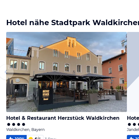
Bild
Bild
Bild
Bild
melden
melden
melden
melden
von Tanja
von Tanja
von Tanja
von Tanja
Hotel nähe Stadtpark Waldkirche
Hotel & Restaurant Herzstück Waldkirchen
Hote
Waldkirchen, Bayern
Jande
100
%
6
/
6
1