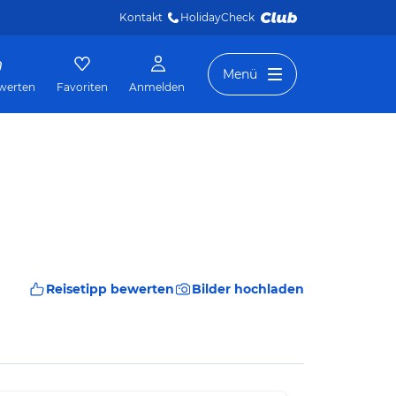
Kontakt
HolidayCheck 
Menü
werten
Favoriten
Anmelden
Reisetipp bewerten
Bilder hochladen