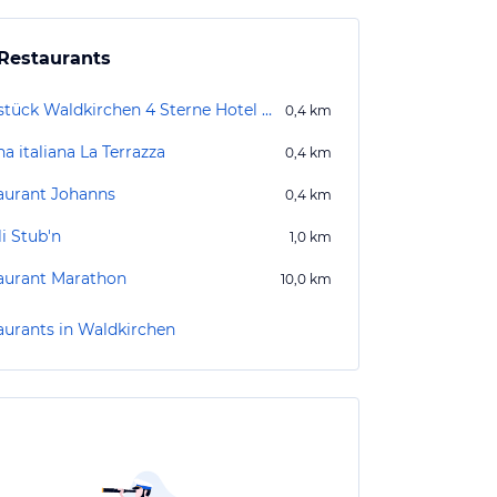
Restaurants
Herzstück Waldkirchen 4 Sterne Hotel BAR Restaurant
0,4
km
a italiana La Terrazza
0,4
km
aurant Johanns
0,4
km
i Stub'n
1,0
km
aurant Marathon
10,0
km
aurants in Waldkirchen