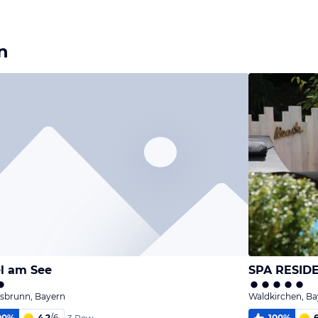
Bild
Bild
Bild
melden
melden
melden
von Tanja
von Tanja
von Tanja
n
l am See
SPA RESID
lsbrunn, Bayern
Waldkirchen, Ba
00
%
4,2
/
6
100
%