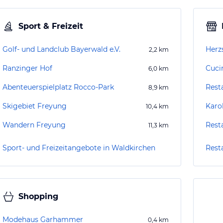
Sport & Freizeit
Golf- und Landclub Bayerwald e.V.
2,2
km
Ranzinger Hof
Cucin
6,0
km
Abenteuerspielplatz Rocco-Park
Rest
8,9
km
Skigebiet Freyung
Karol
10,4
km
Wandern Freyung
Rest
11,3
km
Sport- und Freizeitangebote in Waldkirchen
Rest
Shopping
Modehaus Garhammer
0,4
km