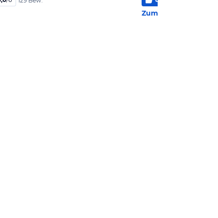
129 Bew.
4 Be
Zum Hotel