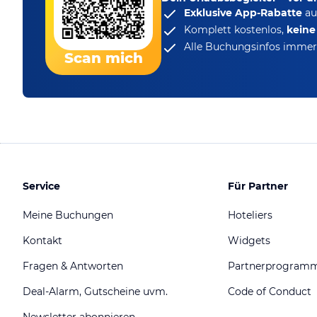
Exklusive App-Rabatte
au
Komplett kostenlos,
kein
Alle Buchungsinfos immer 
Scan mich
Service
Für Partner
Meine Buchungen
Hoteliers
Kontakt
Widgets
Fragen & Antworten
Partnerprogram
Deal-Alarm, Gutscheine uvm.
Code of Conduct