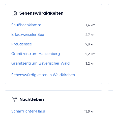
Sehenswürdigkeiten
Saußbachklamm
1,4
km
Erlauzwieseler See
2,7
km
Freudensee
7,8
km
Granitzentrum Hauzenberg
9,2
km
Granitzentrum Bayerischer Wald
9,2
km
Sehenswürdigkeiten in Waldkirchen
Nachtleben
Scharfrichter-Haus
19,9
km