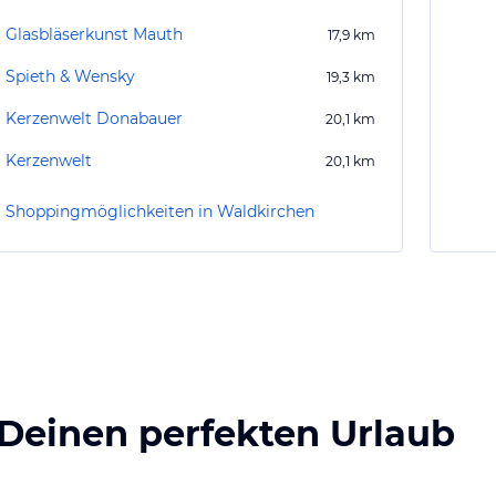
Glasbläserkunst Mauth
17,9
km
Spieth & Wensky
19,3
km
Kerzenwelt Donabauer
20,1
km
Kerzenwelt
20,1
km
Shoppingmöglichkeiten in Waldkirchen
 Deinen perfekten Urlaub