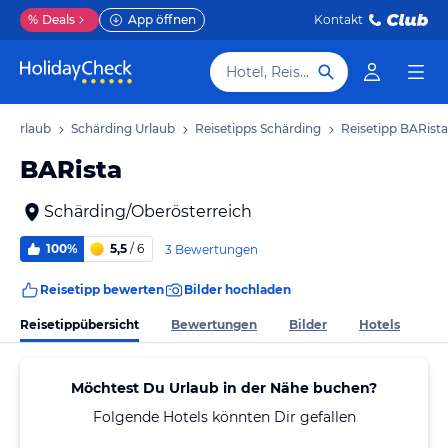
%
Deals
App öffnen
Kontakt
Hotel, Reiseziel
h Urlaub
Schärding Urlaub
Reisetipps Schärding
Reisetipp BARista
BARista
Schärding/Oberösterreich
100%
5,5
/ 6
3 Bewertungen
Reisetipp bewerten
Bilder hochladen
Reisetippübersicht
Bewertungen
Bilder
Hotels
Möchtest Du Urlaub in der Nähe buchen?
Folgende Hotels könnten Dir gefallen