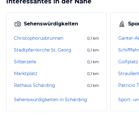
Interessantes in der Nähe
Sehenswürdigkeiten
Spor
Christophorusbrunnen
Ganter-A
0,1
km
Stadtpfarrkirche St. Georg
Schifffah
0,1
km
Silberzeile
Golfplatz
0,1
km
Marktplatz
Straußen
0,1
km
Rathaus Schärding
Patricio 
0,1
km
Sehenswürdigkeiten in Schärding