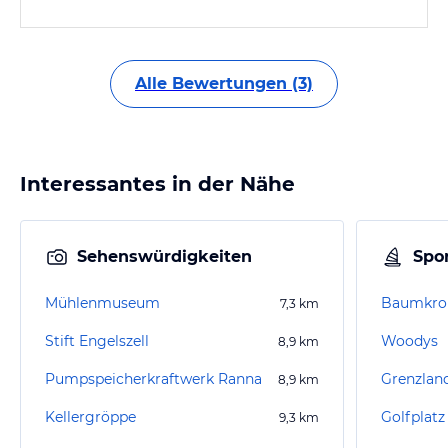
Alle Bewertungen (3)
Interessantes in der Nähe
Sehenswürdigkeiten
Spor
Mühlenmuseum
Baumkro
7,3
km
Stift Engelszell
Woodys
8,9
km
Pumpspeicherkraftwerk Ranna
Grenzlan
8,9
km
Kellergröppe
Golfplatz
9,3
km