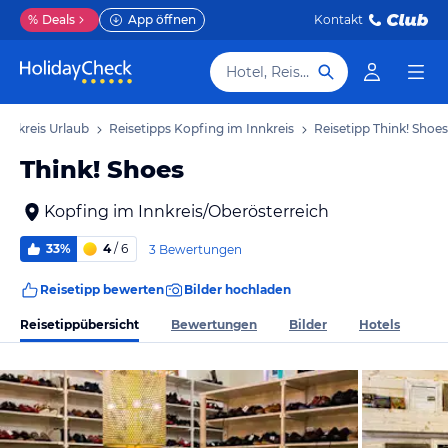
%
Deals
App öffnen
Kontakt
Hotel, Reiseziel
Innkreis Urlaub
Reisetipps Kopfing im Innkreis
Reisetipp Think! Shoes
Think! Shoes
Kopfing im Innkreis/Oberösterreich
33%
4
/ 6
3 Bewertungen
Reisetipp bewerten
Bilder hochladen
Reisetippübersicht
Bewertungen
Bilder
Hotels