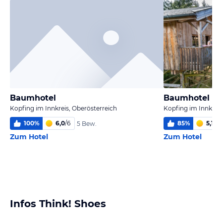
Baumhotel
Kopfing im Innkreis, Oberösterreich
Kopfing im Innkreis
100
%
6,0
/
6
85
%
5,1
/
6
5 Bew.
Zum Hotel
Zum Hotel
Infos Think! Shoes