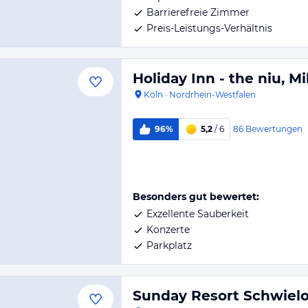
Barrierefreie Zimmer
Preis-Leistungs-Verhältnis
Holiday Inn - the niu, 
Köln
·
Nordrhein-Westfalen
86
Bewertungen
96%
5,2
/ 6
Besonders gut bewertet:
Exzellente Sauberkeit
Konzerte
Parkplatz
Sunday Resort Schwiel