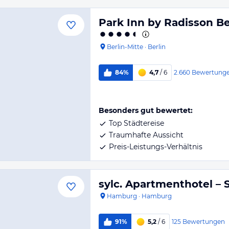
Park Inn by Radisson Be
Berlin-Mitte
·
Berlin
2.660
Bewertung
84%
4,7
/ 6
Besonders gut bewertet:
Top Städtereise
Traumhafte Aussicht
Preis-Leistungs-Verhältnis
sylc. Apartmenthotel –
Hamburg
·
Hamburg
125
Bewertungen
91%
5,2
/ 6