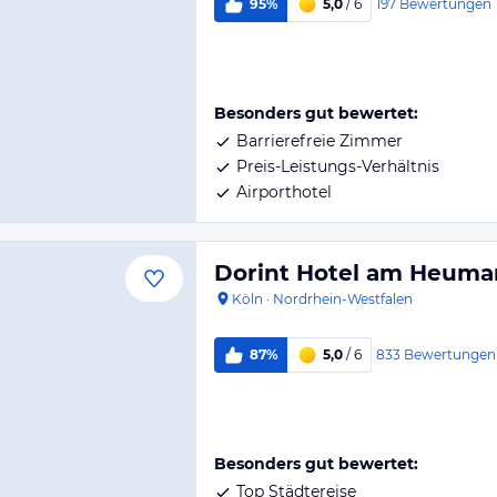
197
Bewertungen
95%
5,0
/ 6
Besonders gut bewertet:
Barrierefreie Zimmer
Preis-Leistungs-Verhältnis
Airporthotel
Dorint Hotel am Heuma
Köln
·
Nordrhein-Westfalen
833
Bewertungen
87%
5,0
/ 6
Besonders gut bewertet:
Top Städtereise