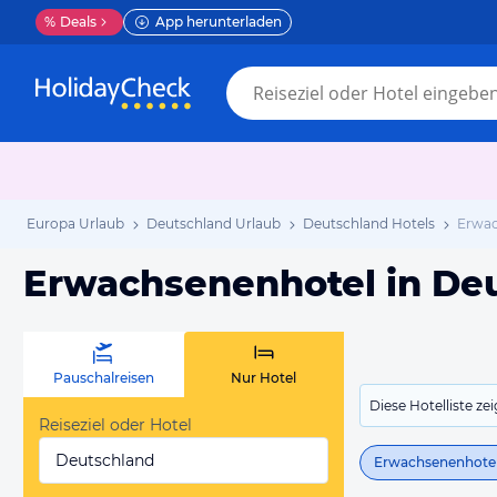
%
Deals
App herunterladen
Europa Urlaub
Deutschland Urlaub
Deutschland Hotels
Erwac
Erwachsenenhotel in De
Pauschalreisen
Nur Hotel
Diese Hotelliste z
Reiseziel oder Hotel
Deutschland
Erwachsenenhote