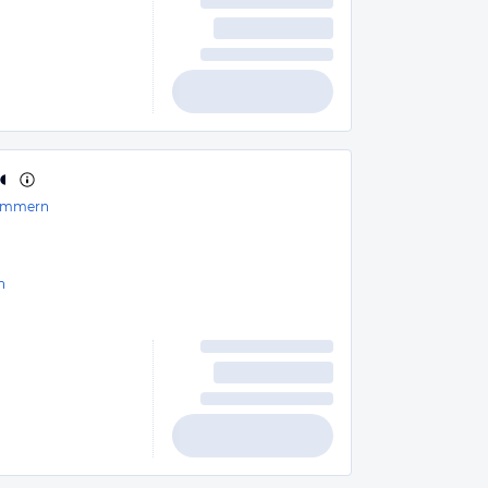
ommern
n