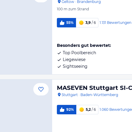
Geltow
·
Brandenburg
100 m
zum Strand
1.131
Bewertungen
55%
3,9
/ 6
Besonders gut bewertet:
Top Poolbereich
Liegewiese
Sightseeing
MASEVEN Stuttgart SI-
Stuttgart
·
Baden-Württemberg
1.060
Bewertunge
92%
5,2
/ 6