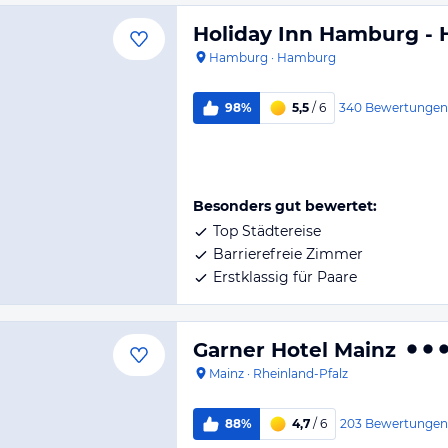
Holiday Inn Hamburg - 
Hamburg
·
Hamburg
340
Bewertungen
98%
5,5
/ 6
Besonders gut bewertet:
Top Städtereise
Barrierefreie Zimmer
Erstklassig für Paare
Garner Hotel Mainz
Mainz
·
Rheinland-Pfalz
203
Bewertungen
88%
4,7
/ 6