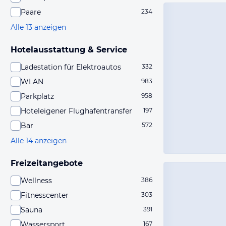
Paare
234
Alle 13 anzeigen
Hotelausstattung & Service
Ladestation für Elektroautos
332
WLAN
983
Parkplatz
958
Hoteleigener Flughafentransfer
197
Bar
572
Alle 14 anzeigen
Freizeitangebote
Wellness
386
Fitnesscenter
303
Sauna
391
Wassersport
167