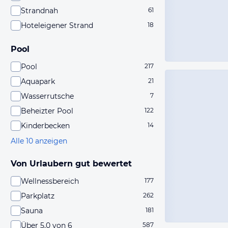
Strandnah
61
Hoteleigener Strand
18
Pool
Pool
217
Aquapark
21
Wasserrutsche
7
Beheizter Pool
122
Kinderbecken
14
Alle 10 anzeigen
Von Urlaubern gut bewertet
Wellnessbereich
177
Parkplatz
262
Sauna
181
Über 5,0 von 6
587