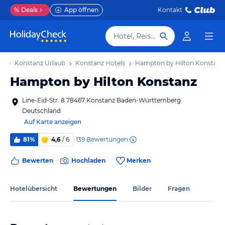
%
Deals
App öffnen
Kontakt
Hotel, Reiseziel
ub
Konstanz Urlaub
Konstanz Hotels
Hampton by Hilton Konstanz
Hampton by Hilton Konstanz
Line-Eid-Str. 8 78467 Konstanz Baden-Württemberg
Deutschland
Auf Karte anzeigen
139
Bewertungen
81%
4,6
/ 6
Bewerten
Hochladen
Merken
Hotelübersicht
Bewertungen
Bilder
Fragen