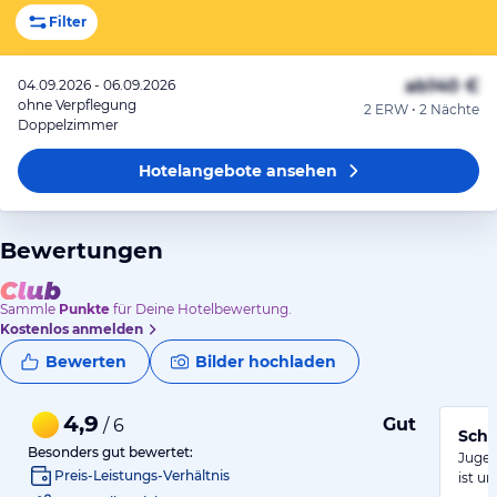
Filter
ab
140 €
04.09.2026 - 06.09.2026
ohne Verpflegung
2 ERW • 2 Nächte
Doppelzimmer
Hotelangebote
ansehen
Bewertungen
Sammle
Punkte
für Deine Hotelbewertung.
Kostenlos anmelden
Bewerten
Bilder hochladen
4,9
Gut
/ 6
Schm
Besonders gut bewertet:
Jugen
Preis-Leistungs-Verhältnis
ist u