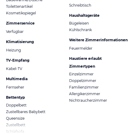
Schreibtisch
Toilettenartikel
Kosmetikspiegel
Haushaltsgeräte
Zimmerservice
Bügeleisen
Kühlschrank
Verfügbar
Weitere Zimmerinformationen
Klimatisierung
Feuermelder
Heizung
Haustiere erlaubt
TV-Empfang
Zimmertypen
Kabel-TV
Einzelzimmer
Multimedia
Doppelzimmer
Fernseher
Familienzimmer
Allergikerzimmer
Bettentyp
Nichtraucherzimmer
Doppelbett
Zustellbares Babybett
Queensize
Zustellbett
Schlafsofa