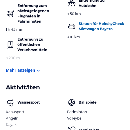
Entfernung zur
Entfernung zum
Autobahn
nächstgelegenen
< 50 km
Flughafen in
Fahrminuten
Station für HolidayCheck
Mietwagen Bayern
1 h 45 min
< 10 km
Entfernung zu
öffentlichen
Verkehrsmitteln
< 200 m
Mehr anzeigen
Aktivitäten
Wassersport
Ballspiele
Kanusport
Badminton
Angeln
Volleyball
Kayak