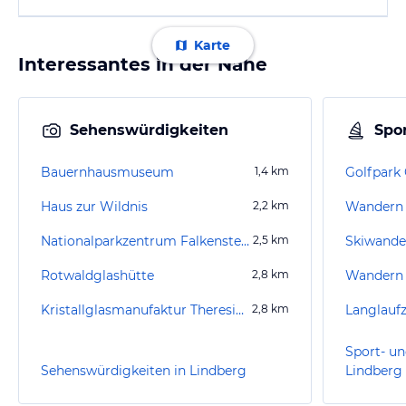
Karte
Interessantes in der Nähe
Sehenswürdigkeiten
Spor
Bauernhausmuseum
1,4
km
Golfpark 
Haus zur Wildnis
2,2
km
Nationalparkzentrum Falkenstein
2,5
km
Rotwaldglashütte
2,8
km
Wandern
Kristallglasmanufaktur Theresienthal
2,8
km
Sport- un
Sehenswürdigkeiten in Lindberg
Lindberg