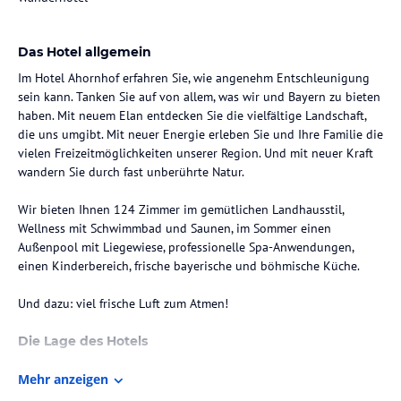
Das Hotel allgemein
Im Hotel Ahornhof erfahren Sie, wie angenehm Entschleunigung
sein kann. Tanken Sie auf von allem, was wir und Bayern zu bieten
haben. Mit neuem Elan entdecken Sie die vielfältige Landschaft,
die uns umgibt. Mit neuer Energie erleben Sie und Ihre Familie die
vielen Freizeitmöglichkeiten unserer Region. Und mit neuer Kraft
wandern Sie durch fast unberührte Natur.
Wir bieten Ihnen 124 Zimmer im gemütlichen Landhausstil,
Wellness mit Schwimmbad und Saunen, im Sommer einen
Außenpool mit Liegewiese, professionelle Spa-Anwendungen,
einen Kinderbereich, frische bayerische und böhmische Küche.
Und dazu: viel frische Luft zum Atmen!
Die Lage des Hotels
Der Ahornhof liegt direkt am Waldrand auf einer Anhöhe in der
Mehr anzeigen
Nationalparkgemeinde Lindberg, Landkreis Regen. Die Gemeinde