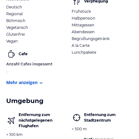
Verpflegung
Deutsch
Frühstück
Regional
Halbpension
Böhmisch
Mittagessen
Vegetarisch
Abendessen
Glutenfrei
Begrüßungsgetränk
Vegan
A la Carte
Lunchpakete
Cafe
Anzahl Cafes insgesamt
1
Mehr anzeigen
Umgebung
Entfernung zum
Entfernung zum
nächstgelegenen
Stadtzentrum
Flughafen
< 500 m
> 100 km