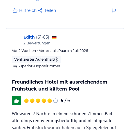
Plätze im Speisesaal bei HP, die bei Check-In
ausgewählt werden können. Das Buffet wird
Hilfreich
Teilen
regelmäßig aufgefüllt. Es gibt 2 Wahl-
Essenszeiträume am Abend und Frühstück bis 11 Uhr.
Wir hatten ein schönes Zimmer mit Balkon und
Bergblick mit Zustellbett, welches sofort durch ein
Edith
(
61-65
)
neues ersetzt…
2
Bewertungen
Vor 2 Wochen • Verreist als Paar im Juli 2026
Verifizierter Aufenthalt
Superior-Doppelzimmer
Freundliches Hotel mit ausreichendem
Frühstück und kältem Pool
5
/ 6
Wir waren 7 Nächte in einem schönen Zimmer .Bad
allerdings renovierungsbedürftig und nicht gerade
sauber. Frühstück war ok haben auch Spiegeleier auf