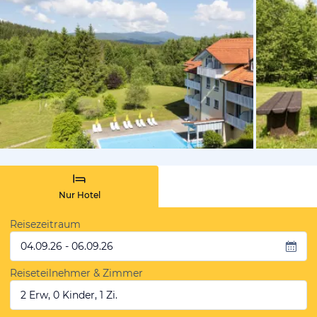
vom Hoteli
Nur Hotel
Reisezeitraum
04.09.26 - 06.09.26
Reiseteilnehmer & Zimmer
2 Erw, 0 Kinder, 1 Zi.