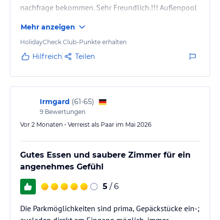
nachfrage bekommen. Sehr Freundlich.!!! Außenpool
viel zu kalt . Schöne Aussicht und sehr Ruhig
Mehr anzeigen
.Personal alle sehr Freundlich. Schade : Die
Hotelschließung ab Oktober.
HolidayCheck Club-Punkte erhalten
Hilfreich
Teilen
Irmgard
(
61-65
)
9
Bewertungen
Vor 2 Monaten • Verreist als Paar im Mai 2026
Gutes Essen und saubere Zimmer für ein
angenehmes Gefühl
5
/ 6
Die Parkmöglichkeiten sind prima, Gepäckstücke ein-;
ausladen direkt am Eingang möglich, immer