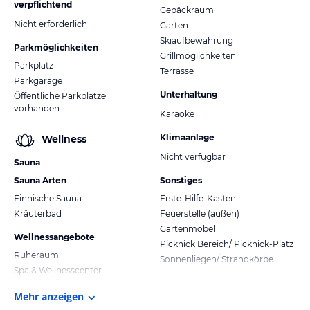
verpflichtend
Gepäckraum
Nicht erforderlich
Garten
Skiaufbewahrung
Parkmöglichkeiten
Grillmöglichkeiten
Parkplatz
Terrasse
Parkgarage
Unterhaltung
Öffentliche Parkplätze
vorhanden
Karaoke
Klimaanlage
Wellness
Nicht verfügbar
Sauna
Sauna Arten
Sonstiges
Finnische Sauna
Erste-Hilfe-Kasten
Kräuterbad
Feuerstelle (außen)
Gartenmöbel
Wellnessangebote
Picknick Bereich/ Picknick-Platz
Ruheraum
Sonnenliegen/ Strandkörbe
Spa & Wellnesscenter
Mehr anzeigen