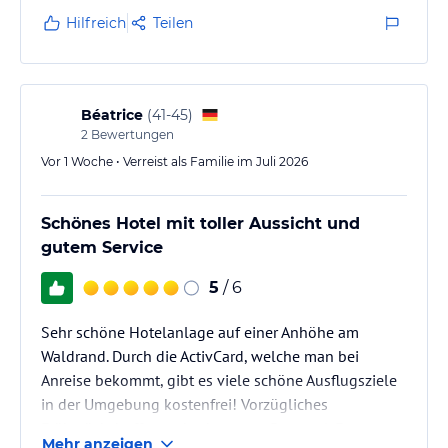
lies vor der Buchung die verbindlichen
Angebotsdetails
des
Hilfreich
Teilen
jeweiligen Veranstalters.
Béatrice
(
41-45
)
2
Bewertungen
Vor 1 Woche • Verreist als Familie im Juli 2026
Schönes Hotel mit toller Aussicht und
gutem Service
5
/ 6
Sehr schöne Hotelanlage auf einer Anhöhe am
Waldrand. Durch die ActivCard, welche man bei
Anreise bekommt, gibt es viele schöne Ausflugsziele
in der Umgebung kostenfrei! Vorzügliches
Frühstücksbuffet und sehr nettes Personal. Feste
Mehr anzeigen