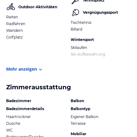
Tennisplatz
Outdoor-Aktivitäten
Vergnügungssport
Reiten
Tischtennis
Radfahren
Billard
Wandern
Golfplatz
Wintersport
Skilaufen
Ski-Aufbewahrung
Mehr anzeigen
Zimmerausstattung
Badezimmer
Balkon
Badezimmerdetails
Balkontyp
Haartrockner
Eigener Balkon
Dusche
Terrasse
WC
Mobiliar
Badewanne/Dusche