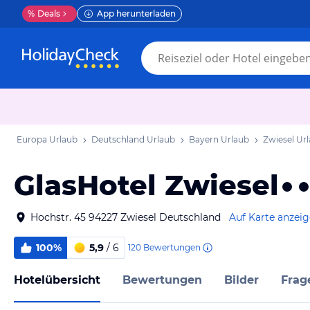
%
Deals
App herunterladen
Europa Urlaub
Deutschland Urlaub
Bayern Urlaub
Zwiesel Ur
GlasHotel Zwiesel
Hochstr. 45 94227 Zwiesel Deutschland
Auf Karte anzei
100%
5,9
/ 6
120
Bewertungen
Hotelübersicht
Bewertungen
Bilder
Frag