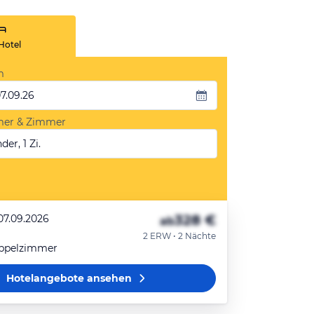
Hotel
m
07.09.26
mer & Zimmer
der, 1 Zi.
328 €
07.09.2026
ab
2 ERW • 2 Nächte
ppelzimmer
Hotelangebote
ansehen