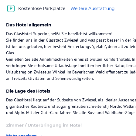
Kostenlose Parkplätze
Weitere Ausstattung
Das Hotel allgemein
Das GlasHotel Superior, heißt Sie herzlichtst willkommen!
Sie finden uns in der Glasstadt Zwiesel und was passt besser in der Re
ist bei uns geboten, hier besteht Ansteckungs "gefahr", denn all zu le
Glas.
Genießen Sie alle Annehmlichkeiten eines stilvollen Komforthotels. I
verbringen Sie erholsame Urlaubstage inmitten herrlicher Natur, fernab
Urlaubsregion Zwieseler Winkel im Bayerischen Wald offenbart zu jed
an Freizeitaktivitäten und Sehenswürdigkeiten.
Die Lage des Hotels
Das GlasHotel liegt auf der Südseite von Zwiesel, als idealer Ausgan
gigantisches Radlnetz und sogar grenzüberschreitend!) Nordic Walki
und Alpin. Mit der Guti-Card fahren Sie alle Bus- und Waldbahn-Züge
Zimmer / Unterbringung im Hotel
Nichtraucher Komfort- Einzel- und Doppelzimmer oder Juniorsuiten m
Mehr anzeigen