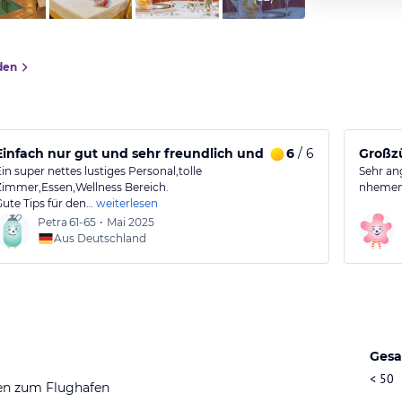
den
chkeiten und hervorragendes Essen
Einfach nur gut und sehr freundlich und menschlich
6
/ 6
Großzü
Ein super nettes lustiges Personal,tolle
Sehr an
Zimmer,Essen,Wellness Bereich.
nhemen
Gute Tips für den…
weiterlesen
Petra
61-65
•
Mai 2025
Aus Deutschland
Gesa
< 50
en zum Flughafen