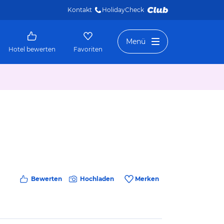
Kontakt
HolidayCheck 
Menü
Hotel bewerten
Favoriten
Bewerten
Hochladen
Merken