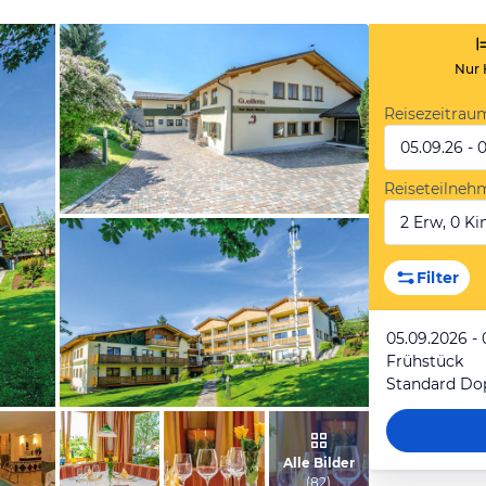
Nur 
Reisezeitrau
05.09.26 - 
Reiseteilneh
2 Erw, 0 Kin
vom Hotelier, Februar 2014
Filter
05.09.2026 - 
Frühstück
Standard Do
vom Hotelier, Februar 2014
Alle Bilder
(
82
)