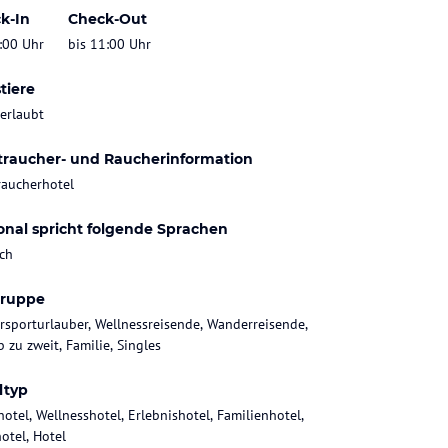
k-In
Check-Out
:00 Uhr
bis 11:00 Uhr
tiere
 erlaubt
traucher- und Raucherinformation
raucherhotel
onal spricht folgende Sprachen
ch
gruppe
rsporturlauber, Wellnessreisende, Wanderreisende,
 zu zweit, Familie, Singles
ltyp
hotel, Wellnesshotel, Erlebnishotel, Familienhotel,
otel, Hotel