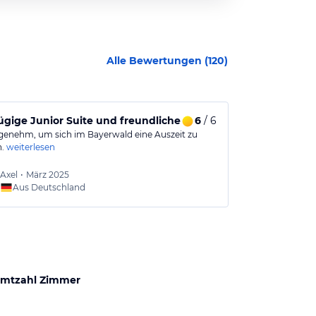
Alle Bewertungen (
120
)
gige Junior Suite und freundlicher Service sind ein Plus. Kul
6
/ 6
Man kann d
genehm, um sich im Bayerwald eine Auszeit zu
Man betritt da
.
weiterlesen
Ausblick sehr 
Axel
•
März 2025
Angi
•
Aus Deutschland
Aus
mtzahl Zimmer