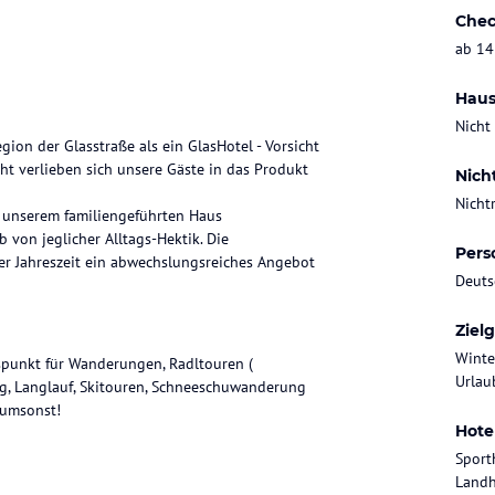
Chec
ab 14
Haus
Nicht
gion der Glasstraße als ein GlasHotel - Vorsicht
icht verlieben sich unsere Gäste in das Produkt
Nich
Nicht
n unserem familiengeführten Haus
 von jeglicher Alltags-Hektik. Die
Pers
er Jahreszeit ein abwechslungsreiches Angebot
Deuts
Ziel
Winte
gspunkt für Wanderungen, Radltouren (
Urlaub
ng, Langlauf, Skitouren, Schneeschuwanderung
 umsonst!
Hote
Sport
Landh
it extra Wohnbereich,