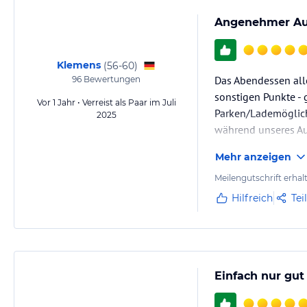
Hinweis:
Allgemeine und unverbindliche Hoteliers-/Veranstalter-/K
Gewähr und ohne Prüfung durch HolidayCheck. Bitte lies vor der B
Angenehmer Aufe
jeweiligen Veranstalters.
Klemens
(
56-60
)
Das Abendessen alle
96
Bewertungen
sonstigen Punkte - 
Vor 1 Jahr • Verreist als Paar im Juli
Parken/Lademöglichk
2025
während unseres Au
Mehr anzeigen
Meilengutschrift erhal
Hilfreich
Tei
Einfach nur gut