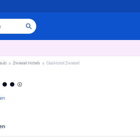
laub
Zwiesel Hotels
GlasHotel Zwiesel
gen
en