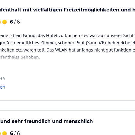
ataloginformationen. Alle Angaben ohne
uchung die verbindlichen
Angebotsdetails
des
nthalt mit vielfältigen Freizeitmöglichkeiten und
6
/ 6
ine ist ein Grund, das Hotel zu buchen - es war aus unserer Sicht 
großes gemütliches Zimmer, schöner Pool (Sauna/Ruhebereiche etc
eiten etc. waren toll. Das WLAN hat anfangs nicht gut funktioni
fenthalts behoben.
ten
len
 und sehr freundlich und menschlich
6
/ 6