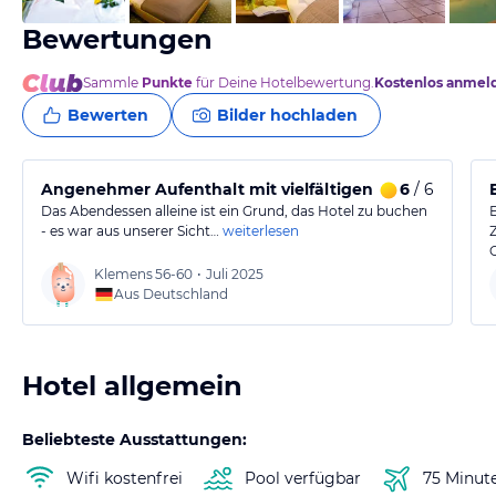
Bewertungen
Sammle
Punkte
für Deine Hotelbewertung.
Kostenlos anmel
Bewerten
Bilder hochladen
Angenehmer Aufenthalt mit vielfältigen Freizeitmögli
6
/ 6
Das Abendessen alleine ist ein Grund, das Hotel zu buchen
- es war aus unserer Sicht…
weiterlesen
Klemens
56-60
•
Juli 2025
Aus Deutschland
Hotel allgemein
Beliebteste Ausstattungen:
Wifi kostenfrei
Pool verfügbar
75 Minut