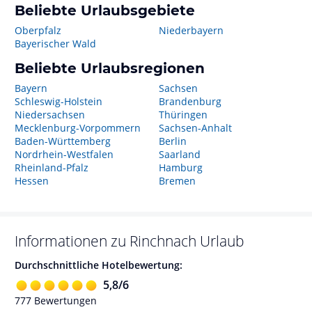
Beliebte Urlaubsgebiete
Oberpfalz
Niederbayern
Bayerischer Wald
Beliebte Urlaubsregionen
Bayern
Sachsen
Schleswig-Holstein
Brandenburg
Niedersachsen
Thüringen
Mecklenburg-Vorpommern
Sachsen-Anhalt
Baden-Württemberg
Berlin
Nordrhein-Westfalen
Saarland
Rheinland-Pfalz
Hamburg
Hessen
Bremen
Informationen zu
Rinchnach
Urlaub
Durchschnittliche Hotelbewertung:
5,8
/
6
777
Bewertungen