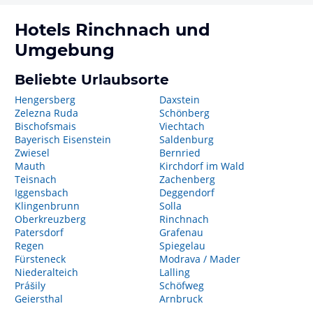
Hotels
Rinchnach
und
Umgebung
Beliebte Urlaubsorte
Hengersberg
Daxstein
Zelezna Ruda
Schönberg
Bischofsmais
Viechtach
Bayerisch Eisenstein
Saldenburg
Zwiesel
Bernried
Mauth
Kirchdorf im Wald
Teisnach
Zachenberg
Iggensbach
Deggendorf
Klingenbrunn
Solla
Oberkreuzberg
Rinchnach
Patersdorf
Grafenau
Regen
Spiegelau
Fürsteneck
Modrava / Mader
Niederalteich
Lalling
Prášily
Schöfweg
Geiersthal
Arnbruck