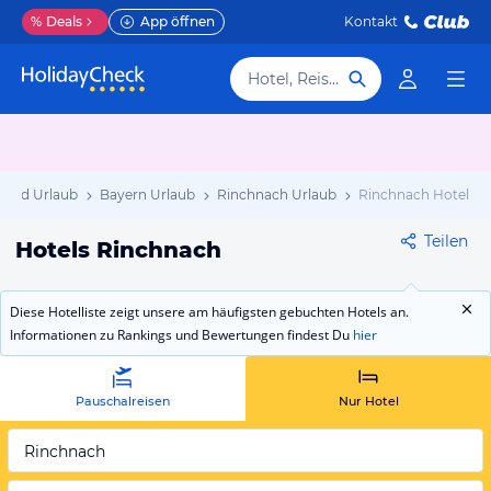
%
Deals
App öffnen
Kontakt
Hotel, Reiseziel
land Urlaub
Bayern Urlaub
Rinchnach Urlaub
Rinchnach Hotels
Teilen
Hotels Rinchnach
Diese Hotelliste zeigt unsere am häufigsten gebuchten Hotels an.
Informationen zu Rankings und Bewertungen findest Du
hier
Pauschalreisen
Nur Hotel
Rinchnach