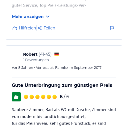
guter Service, Top Preis-Leistungs-Ver-
hältnis, es wird immer wieder saniert
Mehr anzeigen
vom Nov. 2016 auf Sept. 2017 z. Bsp.
die Auslegware in den Fluren und die
Hilfreich
Teilen
Bestuhlung im Essbereich, zwei Zimmer
mit 3-Bett-Belegung
Robert
(
41-45
)
1
Bewertungen
Vor 8 Jahren • Verreist als Familie im September 2017
Gute Unterbringung zum günstigen Preis
6
/ 6
Saubere Zimmer, Bad als WC mit Dusche, Zimmer sind
von modern bis ländlich ausgestattet,
für das Preisniveau sehr gutes Frühstück, es sind