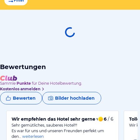
Filter
Bewertungen
Sammle
Punkte
für Deine Hotelbewertung.
Kostenlos anmelden
Bewerten
Bilder hochladen
Wir empfehlen das Hotel sehr gerne weiter! !!!!!!!
6
/ 6
Toll
Sehr gemütliches, sauberes Hotel!!!
Wir k
Es war für uns und unseren Freunden perfekt um
den…
weiterlesen