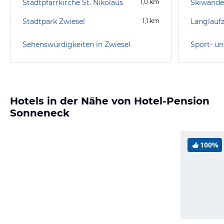
Stadtpfarrkirche St. Nikolaus
1,0
km
Stadtpark Zwiesel
1,1
km
Sehenswürdigkeiten in Zwiesel
Sport- un
Hotels in der Nähe von Hotel-Pension
Sonneneck
100%