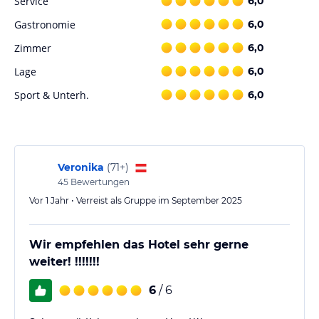
Service
6,0
kostenloser Parkplatz am Haus
Sonnenterrasse
Gastronomie
6,0
Zimmer
6,0
Hinweis:
Allgemeine und unverbindliche
Lage
6,0
Hoteliers-/Veranstalter-/Kataloginformationen. Alle Angaben
Sport & Unterh.
6,0
ohne Gewähr und ohne Prüfung durch HolidayCheck. Bitte
lies vor der Buchung die verbindlichen
Angebotsdetails
des
jeweiligen Veranstalters.
Veronika
(
71+
)
45
Bewertungen
Vor 1 Jahr • Verreist als Gruppe im September 2025
Wir empfehlen das Hotel sehr gerne
weiter! !!!!!!!
6
/ 6