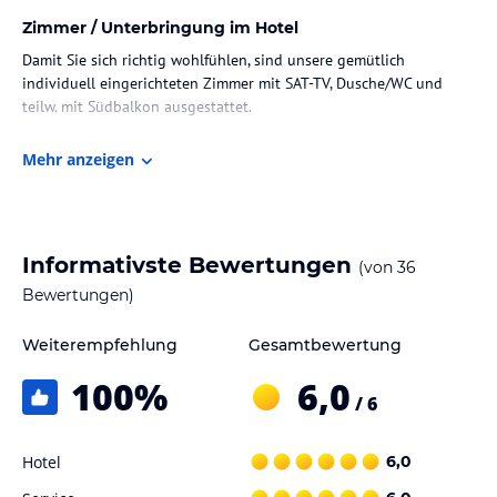
Zimmer / Unterbringung im Hotel
Damit Sie sich richtig wohlfühlen, sind unsere gemütlich
individuell eingerichteten Zimmer mit SAT-TV, Dusche/WC und
teilw. mit Südbalkon ausgestattet.
Gastronomie im Hotel
Mehr anzeigen
Genießen Sie am Morgen ein reichhaltiges Frühstück, auf Wunsch
können Sie
auch Halbpension (3-Gangmenü) oder Vollpension buchen.
Informativste Bewertungen
(von
36
Sport und Unterhaltung
Bewertungen)
Sauna, Solarium, Tischtennis, Dart, Kicker, Skiraum,
Spielesammlung , Bücherecke
Weiterempfehlung
Gesamtbewertung
Sonstige Einrichtungen und Services
100
%
6,0
/ 6
kostenloser Transfer vom Bahnhof Zwiesel
tägliche Anreise möglich
Begrüßungsgetränk
Hotel
6,0
Fernsehraum