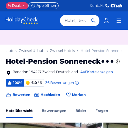
%
Deals
App öffnen
Kontakt
Hotel, Reiseziel
 Urlaub
Zwiesel Urlaub
Zwiesel Hotels
Hotel-Pension Sonneneck
Hotel-Pension Sonneneck
Baderinn 1 94227 Zwiesel Deutschland
Auf Karte anzeigen
36
Bewertungen
100%
6,0
/ 6
Bewerten
Hochladen
Merken
Hotelübersicht
Bewertungen
Bilder
Fragen