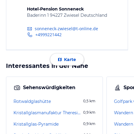
Hotel-Pension Sonneneck
Baderinn 1 94227 Zwiesel Deutschland
sonneneck-zwiesel@t-online.de
+4999221442
Karte
Interessantes in der Nähe
Sehenswürdigkeiten
Spor
Rotwaldglashütte
0,5
km
Golfpark 
Kristallglasmanufaktur Theresienthal
0,9
km
Kristallglas-Pyramide
0,9
km
Wandern