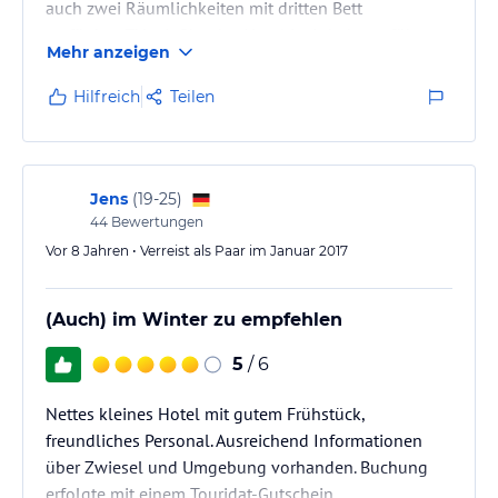
auch zwei Räumlichkeiten mit dritten Bett
verfügbar, TV mit Sky, das Hotel ist Inhabergeführt,
Mehr anzeigen
gerne auskunftsbereit und nett, sehr
stimmiges Preis-Leistungsverhältnis, wir werden auf
Hilfreich
Teilen
jeden Fall wieder kommen
Jens
(
19-25
)
44
Bewertungen
Vor 8 Jahren • Verreist als Paar im Januar 2017
(Auch) im Winter zu empfehlen
5
/ 6
Nettes kleines Hotel mit gutem Frühstück,
freundliches Personal. Ausreichend Informationen
über Zwiesel und Umgebung vorhanden. Buchung
erfolgte mit einem Touridat-Gutschein.