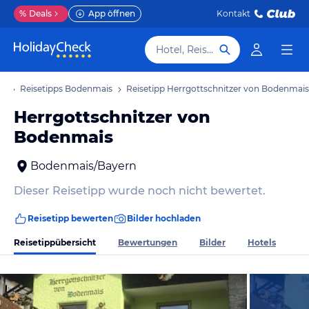
%
Deals
App öffnen
Kontakt
Hotel, Reiseziel
ub
Reisetipps Bodenmais
Reisetipp Herrgottschnitzer von Bodenmais
Herrgottschnitzer von
Bodenmais
Bodenmais/Bayern
Dieser Reisetipp wurde noch nicht bewertet.
Reisetipp bewerten
Bilder hochladen
Reisetippübersicht
Bewertungen
Bilder
Hotels