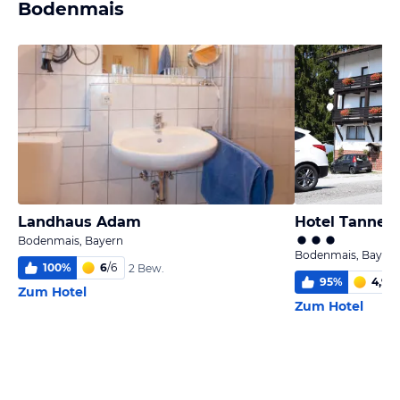
Bodenmais
Landhaus Adam
Hotel Tannen
Bodenmais, Bayern
Bodenmais, Bayern
100
%
6
/
6
2 Bew.
95
%
4,9
/
6
Zum Hotel
Zum Hotel