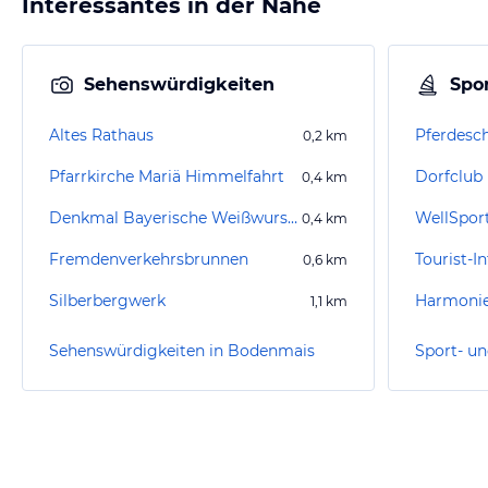
Interessantes in der Nähe
Sehenswürdigkeiten
Spor
Altes Rathaus
Pferdesc
0,2
km
Pfarrkirche Mariä Himmelfahrt
Dorfclub
0,4
km
Denkmal Bayerische Weißwurstkönigin
WellSpor
0,4
km
Fremdenverkehrsbrunnen
Tourist-
0,6
km
Silberbergwerk
Harmonie
1,1
km
Sehenswürdigkeiten in Bodenmais