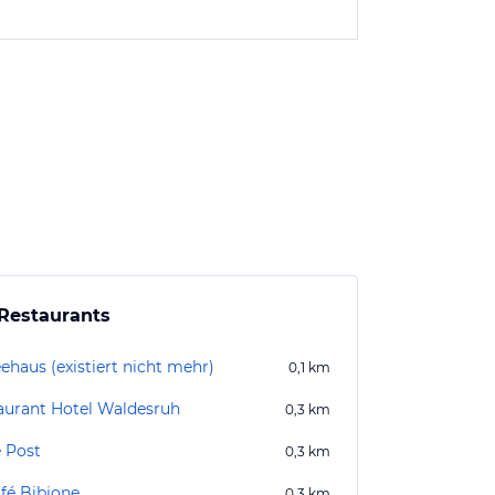
Restaurants
ehaus (existiert nicht mehr)
0,1
km
aurant Hotel Waldesruh
0,3
km
 Post
0,3
km
afé Bibione
0,3
km