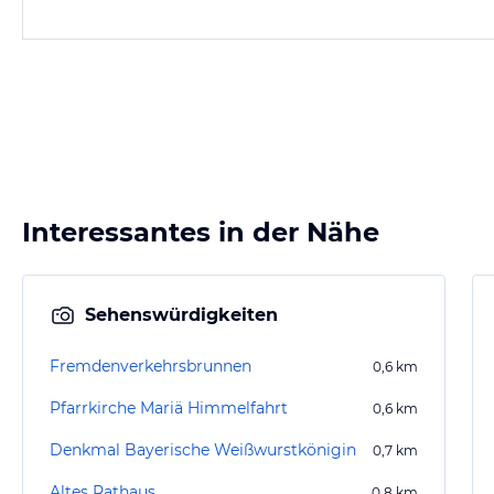
Interessantes in der Nähe
Sehenswürdigkeiten
Fremdenverkehrsbrunnen
0,6
km
Pfarrkirche Mariä Himmelfahrt
0,6
km
Denkmal Bayerische Weißwurstkönigin
0,7
km
Altes Rathaus
0,8
km