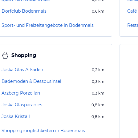
Dorfclub Bodenmais
Café
0,6
km
Sport- und Freizeitangebote in Bodenmais
Rest
Shopping
Joska Glas Arkaden
0,2
km
Bademoden & Dessousinsel
0,3
km
Arzberg Porzellan
0,3
km
Joska Glasparadies
0,8
km
Joska Kristall
0,8
km
Shoppingmöglichkeiten in Bodenmais