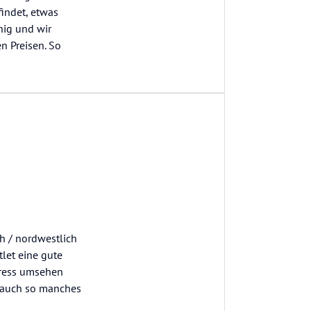
findet, etwas
hig und wir
n Preisen. So
ch / nordwestlich
let eine gute
tress umsehen
 auch so manches