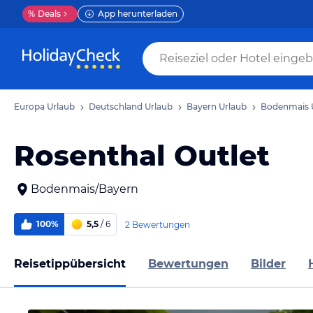
%
Deals
App herunterladen
Europa Urlaub
Deutschland Urlaub
Bayern Urlaub
Bodenmais 
Rosenthal Outlet
Bodenmais/Bayern
100%
5,5
/ 6
2 Bewertungen
Reisetippübersicht
Bewertungen
Bilder