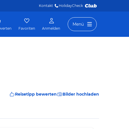
Kontakt
HolidayCheck 
Menü
werten
Favoriten
Anmelden
Reisetipp bewerten
Bilder hochladen