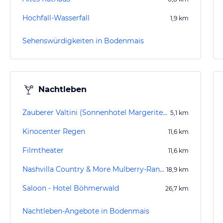
Hochfall-Wasserfall
1,9
km
Sehenswürdigkeiten in Bodenmais
Nachtleben
Zauberer Valtini (Sonnenhotel Margeritenhof)
5,1
km
Kinocenter Regen
11,6
km
Filmtheater
11,6
km
Nashvilla Country & More Mulberry-Ranch
18,9
km
Saloon - Hotel Böhmerwald
26,7
km
Nachtleben-Angebote in Bodenmais