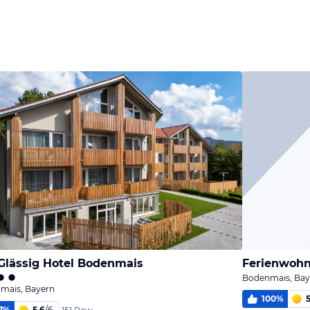
lässig Hotel Bodenmais
Ferienwohn
Bodenmais, Bay
mais, Bayern
100
%
5
7
%
5,6
/
6