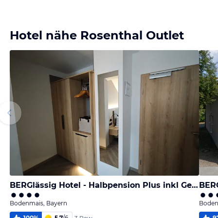
Hotel nähe Rosenthal Outlet
BERGlässig Hotel - Halbpension Plus inkl Getränke
BERG
Bodenmais, Bayern
Boden
100
%
5,7
/
6
9