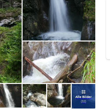
Bild melden
von Ulrich
Bild melden
von Ulrich
Alle Bilder
(
32
)