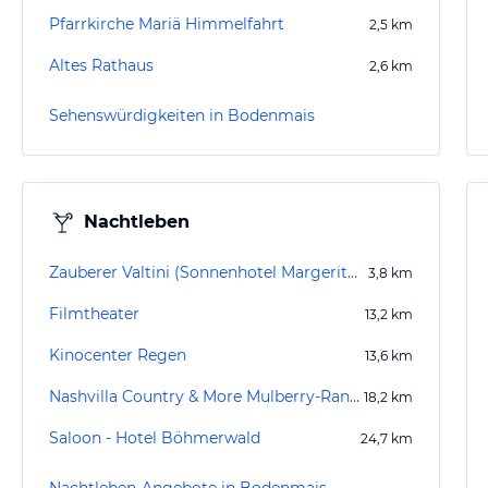
Pfarrkirche Mariä Himmelfahrt
2,5
km
Altes Rathaus
2,6
km
Sehenswürdigkeiten in Bodenmais
Nachtleben
Zauberer Valtini (Sonnenhotel Margeritenhof)
3,8
km
Filmtheater
13,2
km
Kinocenter Regen
13,6
km
Nashvilla Country & More Mulberry-Ranch
18,2
km
Saloon - Hotel Böhmerwald
24,7
km