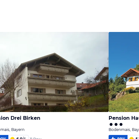
Bild
Bild
Bild
melden
melden
melden
von Adere
von Adere
von Adere
ion Drei Birken
Pension Ha
mais, Bayern
Bodenmais, Bay
00
%
6,0
/
6
99
%
5