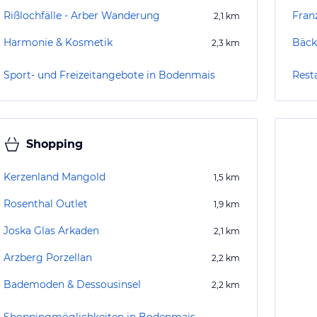
Rißlochfälle - Arber Wanderung
Franz
2,1
km
Harmonie & Kosmetik
Bäck
2,3
km
Sport- und Freizeitangebote in Bodenmais
Rest
Shopping
Kerzenland Mangold
1,5
km
Rosenthal Outlet
1,9
km
Joska Glas Arkaden
2,1
km
Arzberg Porzellan
2,2
km
Bademoden & Dessousinsel
2,2
km