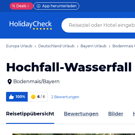
%
Deals
App herunterladen
Europa Urlaub
Deutschland Urlaub
Bayern Urlaub
Bodenmais 
Hochfall-Wasserfall
Bodenmais/Bayern
100%
6
/ 6
2 Bewertungen
Reisetippübersicht
Bewertungen
Bilder