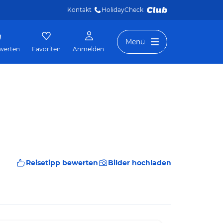
Kontakt
HolidayCheck 
Menü
werten
Favoriten
Anmelden
Reisetipp bewerten
Bilder hochladen