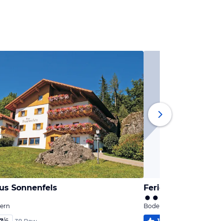
us Sonnenfels
Ferienwohnung Fr
ern
Bodenmais, Bayern
,7
/
6
100
%
6,0
/
6