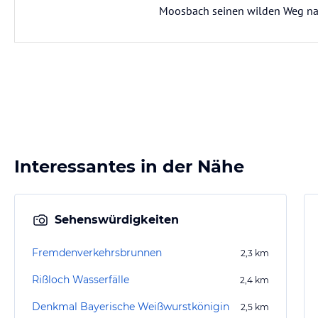
Moosbach seinen wilden Weg na
Interessantes in der Nähe
Sehenswürdigkeiten
Fremdenverkehrsbrunnen
2,3
km
Rißloch Wasserfälle
2,4
km
Denkmal Bayerische Weißwurstkönigin
2,5
km