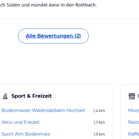
ch Süden und mündet dann in den Rothbach.
Alle Bewertungen (2)
Sport & Freizeit
Bodenmaiser Waldrodelbahn Hochzell
Moos
1,4
km
Aktiv und Freizeit
Rest
1,7
km
Sport Alm Bodenmais
Kaffe
1,9
km