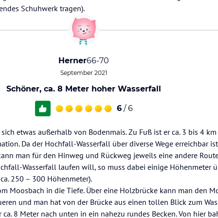
endes Schuhwerk tragen).
Herner
66-70
September 2021
Schöner, ca. 8 Meter hoher Wasserfall
6
/ 6
 sich etwas außerhalb von Bodenmais. Zu Fuß ist er ca. 3 bis 4 k
tion. Da der Hochfall-Wasserfall über diverse Wege erreichbar ist 
 kann man für den Hinweg und Rückweg jeweils eine andere Rout
fall-Wasserfall laufen will, so muss dabei einige Höhenmeter 
 ca. 250 – 300 Höhenmeter).
vom Moosbach in die Tiefe. Über eine Holzbrücke kann man den 
eren und man hat von der Brücke aus einen tollen Blick zum Wass
 ca. 8 Meter nach unten in ein nahezu rundes Becken. Von hier bah