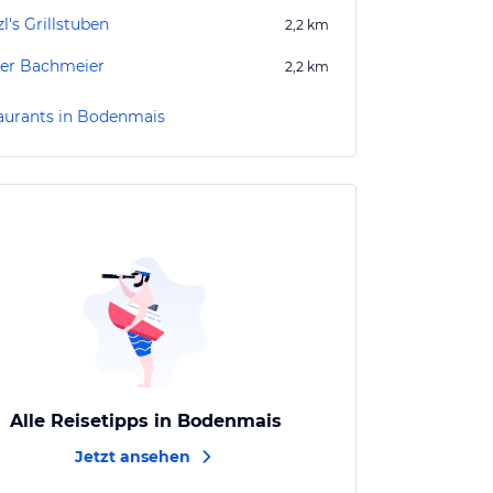
l's Grillstuben
2,2
km
er Bachmeier
2,2
km
aurants in Bodenmais
Alle Reisetipps in Bodenmais
Jetzt ansehen