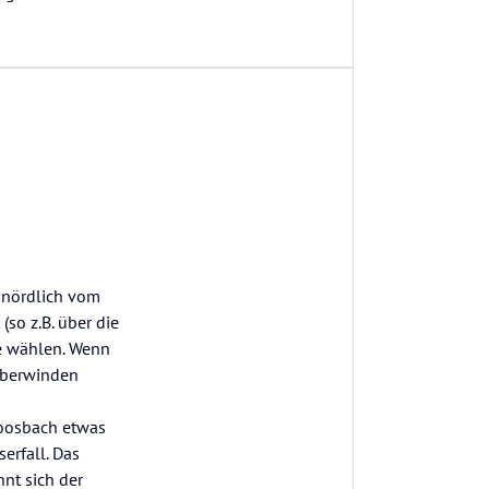
m nördlich vom
(so z.B. über die
e wählen. Wenn
überwinden
Moosbach etwas
erfall. Das
nt sich der