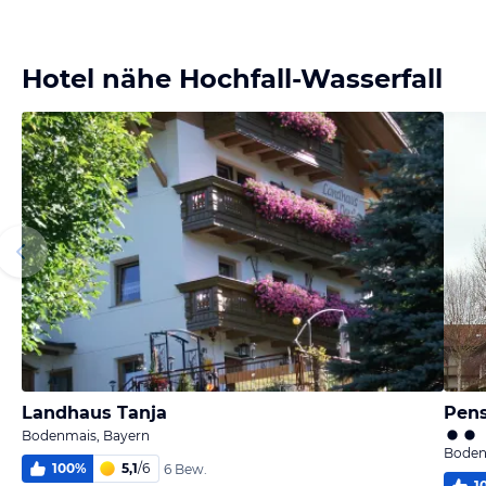
Bild
Bild
Bild
Bild
melden
melden
melden
melden
von Ulrich
von Adam
von Herner
von Adere
Hotel nähe Hochfall-Wasserfall
Landhaus Tanja
Pens
Bodenmais, Bayern
Boden
100
%
5,1
/
6
6 Bew.
1