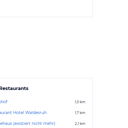
Restaurants
hof
1,5
km
aurant Hotel Waldesruh
1,7
km
ehaus (existiert nicht mehr)
2,1
km