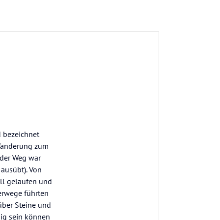
d bezeichnet
 Wanderung zum
 der Weg war
 ausübt). Von
ll gelaufen und
erwege führten
über Steine und
hig sein können