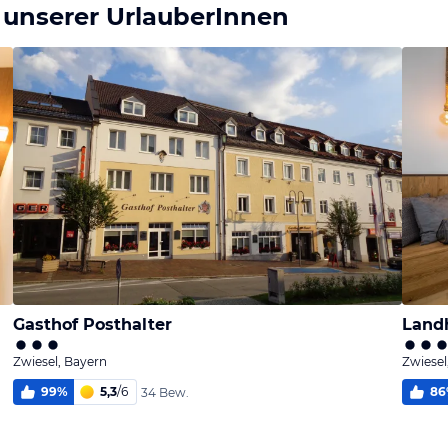
 unserer UrlauberInnen
Gasthof Posthalter
Land
Zwiesel, Bayern
Zwiesel
99
%
5,3
/
6
86
34 Bew.