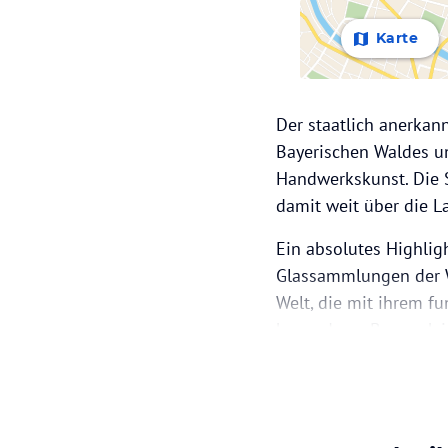
Karte
Der staatlich anerkann
Bayerischen Waldes un
Handwerkskunst. Die S
damit weit über die 
Ein absolutes Highlig
Glassammlungen der We
Welt, die mit ihrem f
besonderes Bauwerk is
Glassteinen errichtet
Zu den bedeutendsten 
Nikolaus. Mit ihrem 8