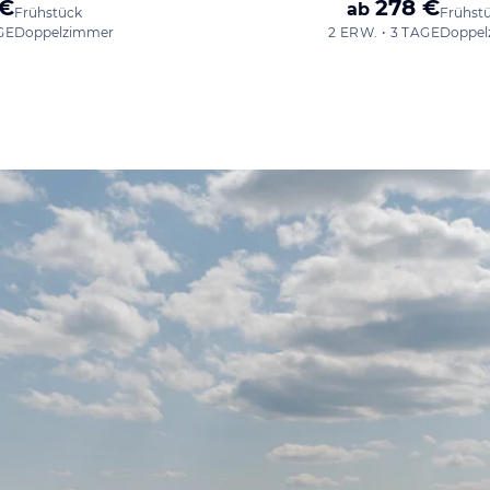
 €
278 €
ab
Frühstück
Frühst
GE
Doppelzimmer
2 ERW. • 3 TAGE
Doppel