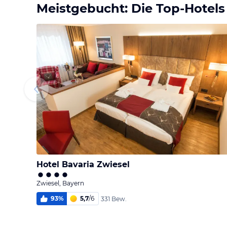
Meistgebucht: Die Top-Hotels
Hotel Bavaria Zwiesel
Zwiesel, Bayern
93
%
5,7
/
6
331 Bew.