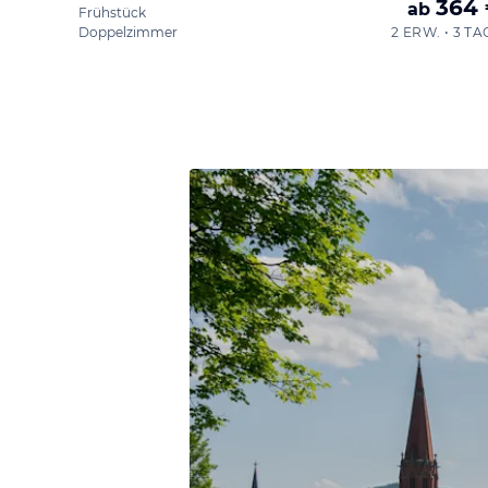
364
ab
Frühstück
Doppelzimmer
2 ERW. • 3 TA