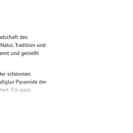
andschaft des
Natur, Tradition und
kannt und genießt
der schönsten
allglas-Pyramide der
tert. Ein ganz
oll gegossenen
e Stadtpfarrkirche St.
chen Wald und prägt