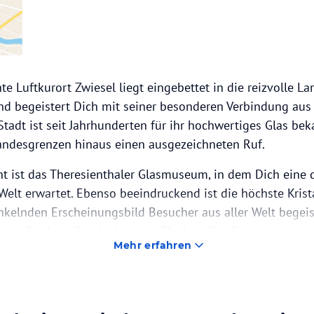
te Luftkurort Zwiesel liegt eingebettet in die reizvolle L
d begeistert Dich mit seiner besonderen Verbindung aus 
tadt ist seit Jahrhunderten für ihr hochwertiges Glas be
Landesgrenzen hinaus einen ausgezeichneten Ruf.
ht ist das Theresienthaler Glasmuseum, in dem Dich eine 
lt erwartet. Ebenso beeindruckend ist die höchste Krist
unkelnden Erscheinungsbild Besucher aus aller Welt begeis
t außerdem die einzigartige Glaskapelle, die aus kunstv
Mehr erfahren
 wurde und eine außergewöhnliche Atmosphäre ausstrahlt.
Sehenswürdigkeiten zählt auch die imposante neugotisch
6 Meter hohen Turm ist sie die höchste Kirche im Bayeris