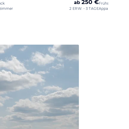
250 €
ab
ück
Frühstück
zimmer
2 ERW. • 3 TAGE
Appartement