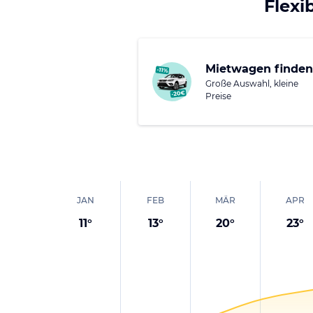
das Stadtbild auf ein
Flexi
Darüber hinaus kannst
traditionsreiche Damp
Mietwagen finden
und typische Speziali
Große Auswahl, kleine
Preise
Auch die umliegende 
Radwege führen Dich d
zu jeder Jahreszeit e
JAN
FEB
MÄR
APR
11
°
13
°
20
°
23
°