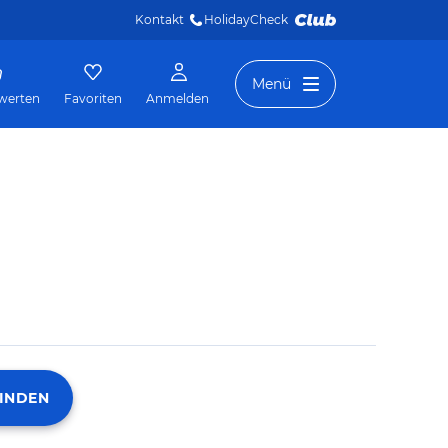
Kontakt
HolidayCheck 
Menü
werten
Favoriten
Anmelden