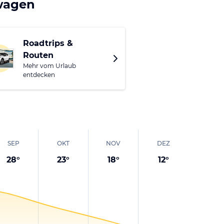
twagen
 erkunden oder die
e Braukunst erfährst
Roadtrips &
Routen
Mehr vom Urlaub
reiche Wander- und
entdecken
aldes und bieten Dir
SEP
OKT
NOV
DEZ
28
°
23
°
18
°
12
°