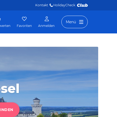
Kontakt
HolidayCheck 
Menü
werten
Favoriten
Anmelden
sel