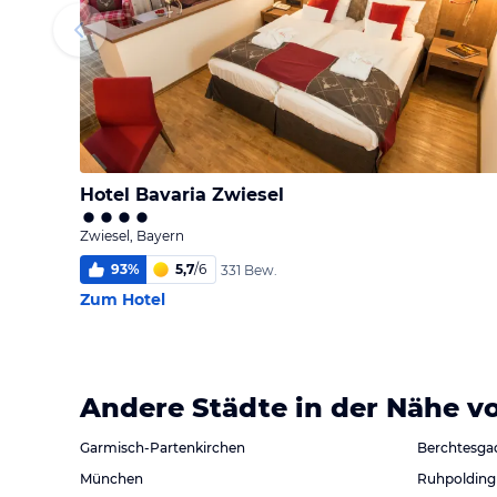
Hotel Bavaria Zwiesel
Zwiesel, Bayern
93
%
5,7
/
6
331 Bew.
Zum Hotel
Andere Städte in der Nähe v
Garmisch-Partenkirchen
Berchtesga
München
Ruhpolding