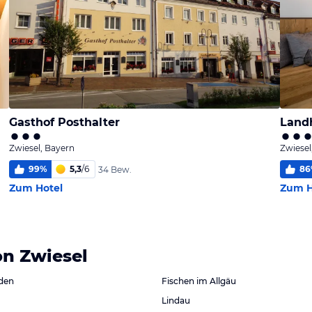
Gasthof Posthalter
Land
Zwiesel, Bayern
Zwiesel
99
%
5,3
/
6
86
34 Bew.
Zum Hotel
Zum H
on Zwiesel
den
Fischen im Allgäu
Lindau