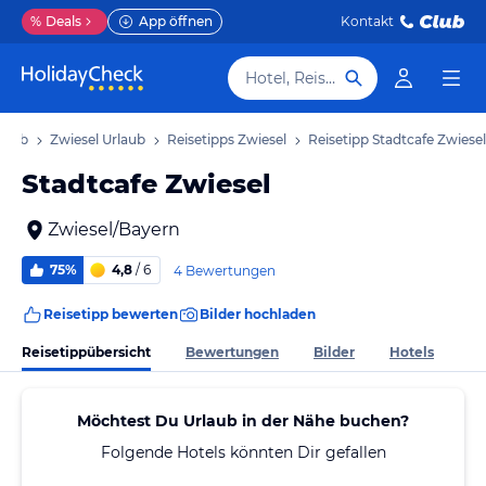
%
Deals
App öffnen
Kontakt
Hotel, Reiseziel
laub
Zwiesel Urlaub
Reisetipps Zwiesel
Reisetipp Stadtcafe Zwiesel
Stadtcafe Zwiesel
Zwiesel/Bayern
75%
4,8
/ 6
4 Bewertungen
Reisetipp bewerten
Bilder hochladen
Reisetippübersicht
Bewertungen
Bilder
Hotels
Möchtest Du Urlaub in der Nähe buchen?
Folgende Hotels könnten Dir gefallen