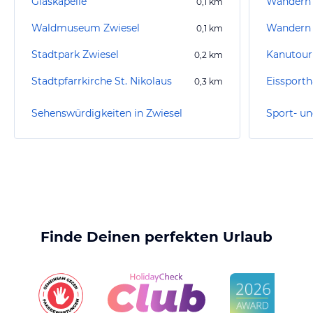
Glaskapelle
0,1
km
Waldmuseum Zwiesel
Wandern
0,1
km
Stadtpark Zwiesel
Kanutour
0,2
km
Stadtpfarrkirche St. Nikolaus
Eissporth
0,3
km
Sehenswürdigkeiten in Zwiesel
Sport- un
Finde Deinen perfekten Urlaub