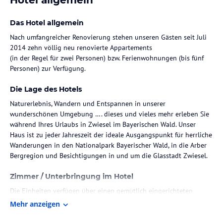
Das Hotel allgemein
Nach umfangreicher Renovierung stehen unseren Gästen seit Juli
2014 zehn völlig neu renovierte Appartements
(in der Regel für zwei Personen) bzw. Ferienwohnungen (bis fünf
Personen) zur Verfügung.
Die Lage des Hotels
Naturerlebnis, Wandern und Entspannen in unserer
wunderschönen Umgebung …. dieses und vieles mehr erleben Sie
während Ihres Urlaubs in Zwiesel im Bayerischen Wald. Unser
Haus ist zu jeder Jahreszeit der ideale Ausgangspunkt für herrliche
Wanderungen in den Nationalpark Bayerischer Wald, in die Arber
Bergregion und Besichtigungen in und um die Glasstadt Zwiesel.
Zimmer / Unterbringung im Hotel
Die Einheiten verfügen über einen gemütlich eingerichteten
Wohnraum mit Balkon, je nach Größe
Mehr anzeigen
über ein bzw. zwei Schlafzimmer und einem neuen Bad mit
barrierefreier Dusche.