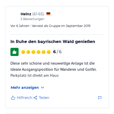
Hoteliers-/Veranstalter-/Kataloginformationen. Alle Angaben
ohne Gewähr und ohne Prüfung durch HolidayCheck. Bitte
lies vor der Buchung die verbindlichen
Angebotsdetails
des
Heinz
(
61-65
)
jeweiligen Veranstalters.
5
Bewertungen
Vor 6 Jahren • Verreist als Gruppe im September 2019
In Ruhe den bayrischen Wald genießen
6
/ 6
Diese sehr schöne und neuwertige Anlage ist die
ideale Ausgangsposition für Wanderer und Golfer.
Parkplatz ist direkt am Haus
Mehr anzeigen
Hilfreich
Teilen