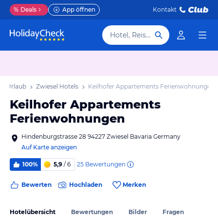
%
Deals
App öffnen
Kontakt
Hotel, Reiseziel
el Urlaub
Zwiesel Hotels
Keilhofer Appartements Ferienwohnungen
Keilhofer Appartements
Ferienwohnungen
Hindenburgstrasse 28 94227 Zwiesel Bavaria Germany
Auf Karte anzeigen
25
Bewertungen
100%
5,9
/ 6
Bewerten
Hochladen
Merken
Hotelübersicht
Bewertungen
Bilder
Fragen