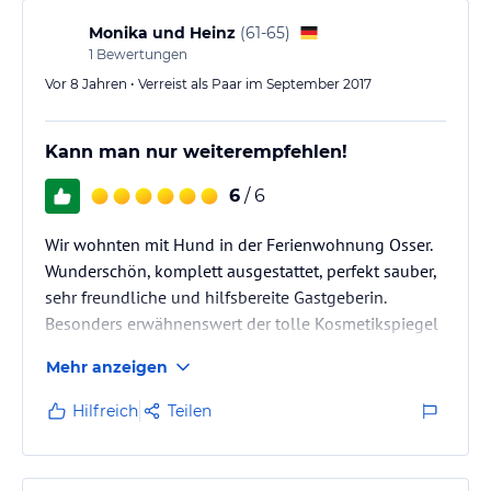
Die Ferienwohnungen liegen sehr zentral in Zwiesel
und bis zum Bahnhof(ca.15min).Mit der Waldbahn
Monika und Heinz
(
61-65
)
kann man in Verbindung mit Nationalpark…
1
Bewertungen
Vor 8 Jahren • Verreist als Paar im September 2017
Kann man nur weiterempfehlen!
6
/ 6
Wir wohnten mit Hund in der Ferienwohnung Osser.
Wunderschön, komplett ausgestattet, perfekt sauber,
sehr freundliche und hilfsbereite Gastgeberin.
Besonders erwähnenswert der tolle Kosmetikspiegel
im Bad. Wir würden hier jederzeit wieder buchen!
Mehr anzeigen
Hilfreich
Teilen