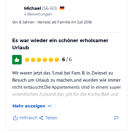
Michael
(
56-60
)
4
Bewertungen
Vor 8 Jahren • Verreist als Familie im Juli 2018
Es war wieder ein schöner erholsamer
Urlaub
6
/ 6
Wir waren jetzt das 3.mal bei Fam. B. in Zwiesel zu
Besuch um Urlaub zu machen,und wurden wie immer
nicht entäuscht.Die Appartements sind in einem super
ordentlichen Zustand,das gilt für die Küche,Bad und
Wohnzimmer.Die freundliche Betreuung durch die
Mehr anzeigen
Familie B.,sowohl die wunderschöne Umgebung mit
sehr vielen Ausflugszielen und gastronomischen
Hilfreich
Teilen
Erlebnissen,machten den Urlaub zu schönen Tagen.
Nicht zu vergessen das man mit dem Igel-Bus und