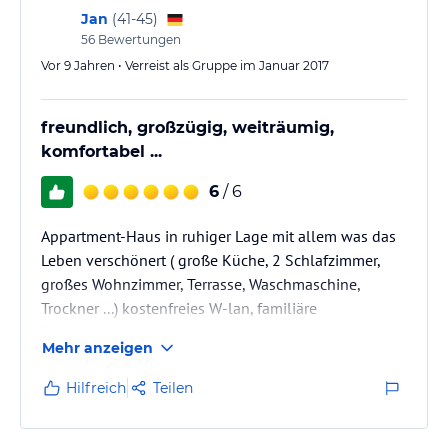
Jan
(
41-45
)
56
Bewertungen
Vor 9 Jahren • Verreist als Gruppe im Januar 2017
freundlich, großzügig, weiträumig,
komfortabel ...
6
/ 6
Appartment-Haus in ruhiger Lage mit allem was das
Leben verschönert ( große Küche, 2 Schlafzimmer,
großes Wohnzimmer, Terrasse, Waschmaschine,
Trockner ...) kostenfreies W-lan, familiäre
Freundlichkeit, unkomplizierter Check In, sehr sauber,
Mehr anzeigen
gepflegtes Haus, komfortable, bequeme Einrichtung,
Einkaufs-, und Ausflugsmöglichkeiten in
Hilfreich
Teilen
unmittelbarer Nähe, Parkplatz direkt am Haus,
Gerne wieder hier, DANKE!