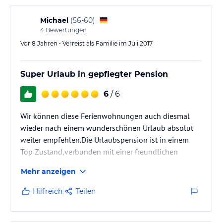
Bahn Ticket sehr viele Erlebniss- Zentren bequem
erreichen kann und dabei…
Michael
(
56-60
)
4
Bewertungen
Vor 8 Jahren • Verreist als Familie im Juli 2017
Super Urlaub in gepflegter Pension
6
/ 6
Wir können diese Ferienwohnungen auch diesmal
wieder nach einem wunderschönen Urlaub absolut
weiter empfehlen.Die Urlaubspension ist in einem
Top Zustand,verbunden mit einer freundlichen
Betreuung durch die Fam. B.
Mehr anzeigen
Wir haben den Aufenthalt in der gemühtlichen
Ferienwohnung ,die mit einer guten Küche
Hilfreich
Teilen
,modernen Badezimmer,Schlafzimmer und Balkon
ausgestattet ist sehr genossen.