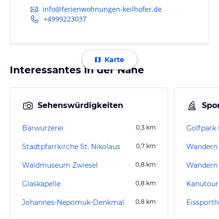
info@ferienwohnungen-keilhofer.de
+4999223037
Karte
Interessantes in der Nähe
Sehenswürdigkeiten
Spor
Bärwurzerei
0,3
km
Golfpark 
Stadtpfarrkirche St. Nikolaus
0,7
km
Waldmuseum Zwiesel
0,8
km
Wandern
Glaskapelle
0,8
km
Kanutour
Johannes-Nepomuk-Denkmal
0,8
km
Eissporth