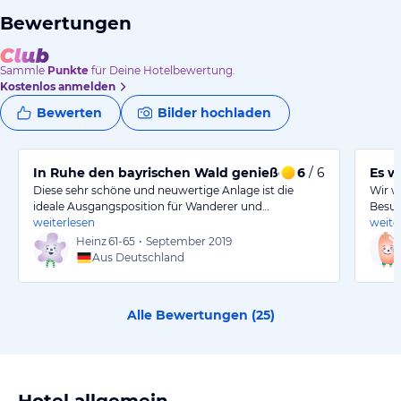
Bewertungen
Sammle
Punkte
für Deine Hotelbewertung.
Kostenlos anmelden
Bewerten
Bilder hochladen
In Ruhe den bayrischen Wald genießen
6
/ 6
Es w
Diese sehr schöne und neuwertige Anlage ist die
Wir w
ideale Ausgangsposition für Wanderer und…
Besu
weiterlesen
weite
Heinz
61-65
•
September 2019
Aus Deutschland
Alle Bewertungen (
25
)
Hotel allgemein