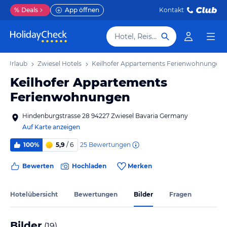
%
Deals
App öffnen
Kontakt
Hotel, Reiseziel
el Urlaub
Zwiesel Hotels
Keilhofer Appartements Ferienwohnungen
Keilhofer Appartements
Ferienwohnungen
Hindenburgstrasse 28 94227 Zwiesel Bavaria Germany
Auf Karte anzeigen
25
Bewertungen
100%
5,9
/ 6
Bewerten
Hochladen
Merken
Hotelübersicht
Bewertungen
Bilder
Fragen
Bilder
(
19
)