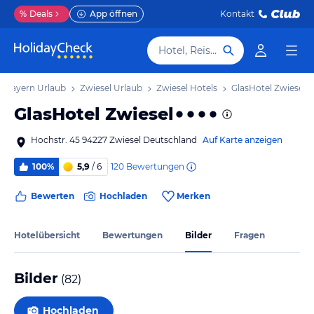
%
Deals
App öffnen
Kontakt
Hotel, Reiseziel
Bayern Urlaub
Zwiesel Urlaub
Zwiesel Hotels
GlasHotel Zwiesel
GlasHotel Zwiesel
Hochstr. 45 94227 Zwiesel Deutschland
Auf Karte anzeigen
120
Bewertungen
100%
5,9
/ 6
Bewerten
Hochladen
Merken
Hotelübersicht
Bewertungen
Bilder
Fragen
Bilder
(
82
)
Hochladen