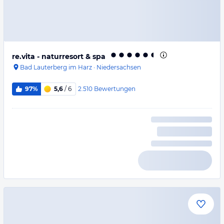
re.vita - naturresort & spa
Bad Lauterberg im Harz
·
Niedersachsen
2.510
Bewertungen
97%
5,6
/ 6