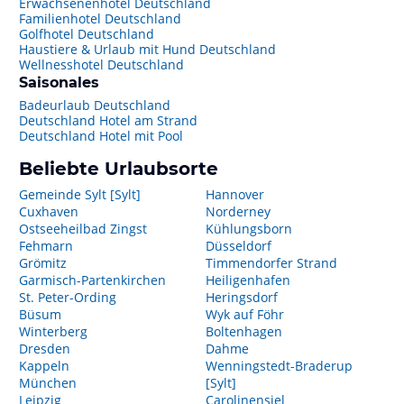
Erwachsenenhotel Deutschland
Familienhotel Deutschland
Golfhotel Deutschland
Haustiere & Urlaub mit Hund Deutschland
Wellnesshotel Deutschland
Saisonales
Badeurlaub Deutschland
Deutschland Hotel am Strand
Deutschland Hotel mit Pool
Beliebte Urlaubsorte
Gemeinde Sylt [Sylt]
Hannover
Cuxhaven
Norderney
Ostseeheilbad Zingst
Kühlungsborn
Fehmarn
Düsseldorf
Grömitz
Timmendorfer Strand
Garmisch-Partenkirchen
Heiligenhafen
St. Peter-Ording
Heringsdorf
Büsum
Wyk auf Föhr
Winterberg
Boltenhagen
Dresden
Dahme
Kappeln
Wenningstedt-Braderup
München
[Sylt]
Leipzig
Carolinensiel