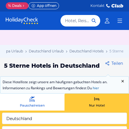
%
Deals
App öffnen
Kontakt
Hotel, Reiseziel
uropa Urlaub
Deutschland Urlaub
Deutschland Hotels
5 Sterne
Teilen
5 Sterne Hotels in Deutschland
Diese Hotelliste zeigt unsere am häufigsten gebuchten Hotels an.
Informationen zu Rankings und Bewertungen findest Du
hier
Pauschalreisen
Nur Hotel
Deutschland