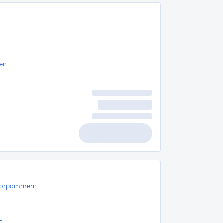
en
Vorpommern
n