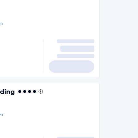
en
rding
en