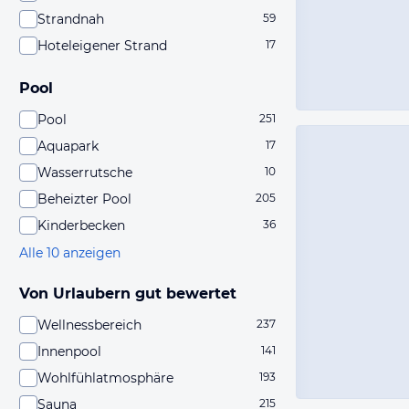
Strandnah
59
Hoteleigener Strand
17
Pool
Pool
251
Aquapark
17
Wasserrutsche
10
Beheizter Pool
205
Kinderbecken
36
Alle 10 anzeigen
Von Urlaubern gut bewertet
Wellnessbereich
237
Innenpool
141
Wohlfühlatmosphäre
193
Sauna
215