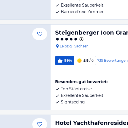
Exzellente Sauberkeit
Barrierefreie Zimmer
Steigenberger Icon Gra
Leipzig
·
Sachsen
739
Bewertungen
99%
5,8
/ 6
Besonders gut bewertet:
Top Städtereise
Exzellente Sauberkeit
Sightseeing
Hotel Yachthafenresid