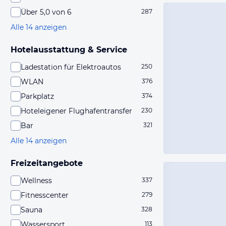
Über 5,0 von 6
287
Alle 14 anzeigen
Hotelausstattung & Service
Ladestation für Elektroautos
250
WLAN
376
Parkplatz
374
Hoteleigener Flughafentransfer
230
Bar
321
Alle 14 anzeigen
Freizeitangebote
Wellness
337
Fitnesscenter
279
Sauna
328
Wassersport
113