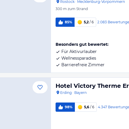
Rostock
·
Mecklenburg-Vorpommern
300 m
zum Strand
2.083
Bewertung
85%
5,2
/ 6
Besonders gut bewertet:
Für Aktivurlauber
Wellnessparadies
Barrierefreie Zimmer
Hotel Victory Therme E
Erding
·
Bayern
4.347
Bewertung
98%
5,6
/ 6