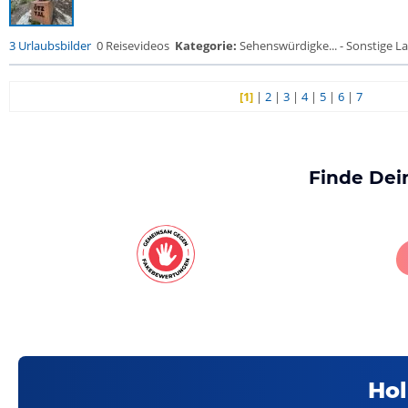
3 Urlaubsbilder
0 Reisevideos
Kategorie:
Sehenswürdigke... - Sonstige La
[1]
|
2
|
3
|
4
|
5
|
6
|
7
Finde Dei
Hol