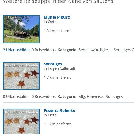
Weitere Reisetipps in der Nähe von Sautens
Mühle Piburg
in Oetz
1,3 km entfernt
2 Urlaubsbilder
0 Reisevideos
Kategorie:
Sehenswürdigke... - Sonstiges
Sonstiges
in Fügen (Zillertal)
1,7 km entfernt
0 Urlaubsbilder
0 Reisevideos
Kategorie:
Allg. Hinweise - Sonstiges
Pizzeria Roberto
in Oetz
1,7 km entfernt