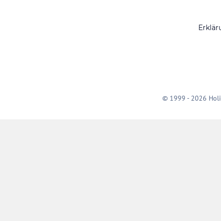
Erklär
© 1999 - 2026 Holi