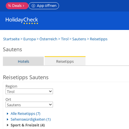
%
Deals
App öffnen
Startseite
>
Europa
>
Österreich
>
Tirol
>
Sautens
> Reisetipps
Sautens
Hotels
Reisetipps
Reisetipps Sautens
Region
Ort
Alle Reisetipps (7)
Sehenswürdigkeiten (1)
Sport & Freizeit (4)