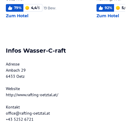
79
%
4,4
/
6
92
%
5,0
/
6
19 Bew.
Zum Hotel
Zum Hotel
Infos Wasser-C-raft
Adresse
Ambach 29
6433 Oetz
Website
http://www.rafting-oetztal.at/
Kontakt
office@rafting-oetztal.at
+43 5252 6721