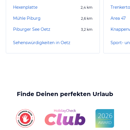
Hexenplatte
Trenkert
2,4
km
Mühle Piburg
Area 47
2,6
km
Piburger See Oetz
Knappenw
3,2
km
Sehenswürdigkeiten in Oetz
Sport- un
Finde Deinen perfekten Urlaub