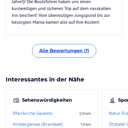
Jahre!)! Die Bootsführer haben uns einen
kurzweiligen und sicheren Trip auf dem nasskalten
Inn beschert! Vom übermütigen Jungspund bis zur
besorgten Mama kamen alle auf ihre Kosten!
Alle Bewertungen (1)
Interessantes in der Nähe
Sehenswürdigkeiten
Spor
Pfarrkirche Sautens
0,9
km
Ambergersee (Brandsee)
Ötztaler
1,9
km