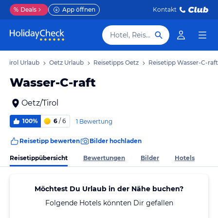
%
Deals
App öffnen
Kontakt
Hotel, Reiseziel
Tirol Urlaub
Oetz Urlaub
Reisetipps Oetz
Reisetipp Wasser-C-raft
Wasser-C-raft
Oetz/Tirol
100%
6
/ 6
1 Bewertung
Reisetipp bewerten
Bilder hochladen
Reisetippübersicht
Bewertungen
Bilder
Hotels
Möchtest Du Urlaub in der Nähe buchen?
Folgende Hotels könnten Dir gefallen