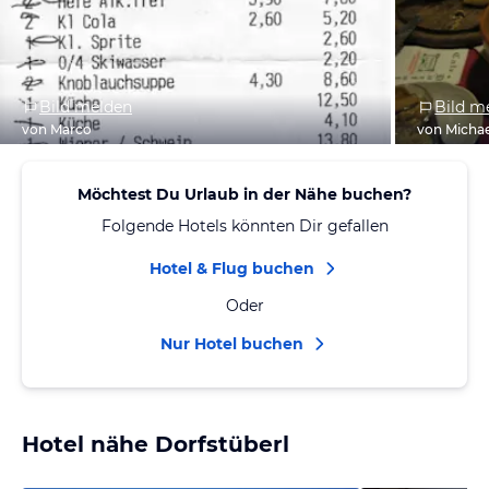
Bild melden
Bild m
von Marco
von Michae
Möchtest Du Urlaub in der Nähe buchen?
Folgende Hotels könnten Dir gefallen
Hotel & Flug buchen
Oder
Nur Hotel buchen
Hotel nähe Dorfstüberl