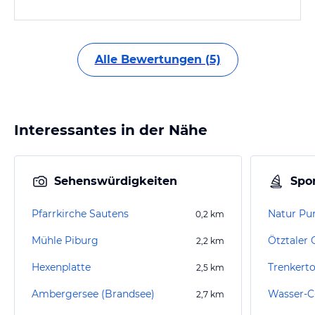
Alle Bewertungen (5)
Interessantes in der Nähe
Sehenswürdigkeiten
Spor
Pfarrkirche Sautens
0,2
km
Mühle Piburg
Ötztaler
2,2
km
Hexenplatte
Trenkert
2,5
km
Ambergersee (Brandsee)
Wasser-C-
2,7
km