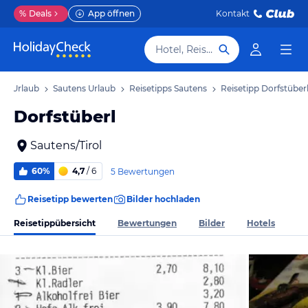
%
Deals
App öffnen
Kontakt
Hotel, Reiseziel
rol Urlaub
Sautens Urlaub
Reisetipps Sautens
Reisetipp Dorfstüber
Dorfstüberl
Sautens/Tirol
60%
4,7
/ 6
5 Bewertungen
Reisetipp bewerten
Bilder hochladen
Reisetippübersicht
Bewertungen
Bilder
Hotels