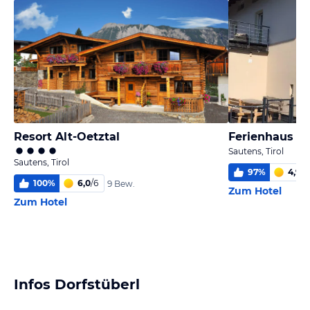
Resort Alt-Oetztal
Ferienhaus A
Sautens, Tirol
Sautens, Tirol
97
%
4,9
/
6
100
%
6,0
/
6
9 Bew.
Zum Hotel
Zum Hotel
Infos Dorfstüberl