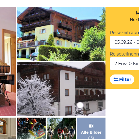
Nur 
Reisezeitrau
05.09.26 - 
Reiseteilneh
2 Erw, 0 Kin
von Expedia
Filter
von Expedia
Alle Bilder
(
15
)