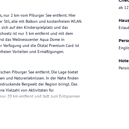
Chec
ab 12
us, nur 2 km vom Piburger See entfernt. Hier
Haus
r Stil, alle mit Balkon und kostenfreiem WLAN.
 sich auf den Kinderspielplatz und das
Erlau
ochoetz ist nur 3 km entfernt und mit dem
 und das Wellnesscenter Aqua Dome in
Pers
zur Verfügung und die Ötztal Premium Card ist
Engli
enfreien Vorteilen und Ermäßigungen.
Hote
Pensi
schen Piburger See entfernt. Die Lage bietet
 und Naturerlebnissen. In der Nähe finden
indruckende Bergwelt der Region bringt. Das
ine Vielzahl von Aktivitäten für
 nur 20 km entfernt und lädt zum Entspannen
m klassischen Tiroler Stil. Jedes Zimmer
herrliche Aussicht genießen können. Die Zimmer