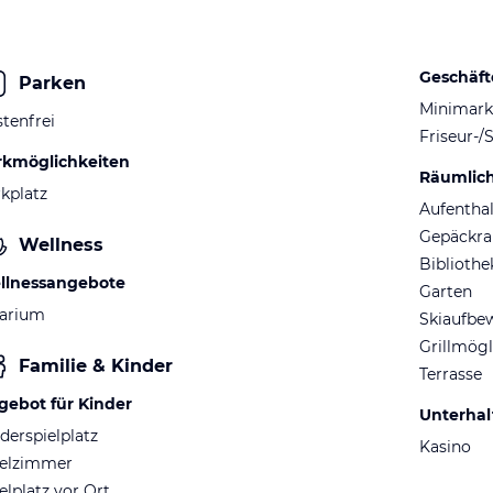
Geschäft
Parken
Minimark
tenfrei
Friseur-/
rkmöglichkeiten
Räumlic
kplatz
Aufentha
Gepäckr
Wellness
Bibliothe
llnessangebote
Garten
larium
Skiaufbe
Grillmögl
Familie & Kinder
Terrasse
gebot für Kinder
Unterha
derspielplatz
Kasino
ielzimmer
elplatz vor Ort