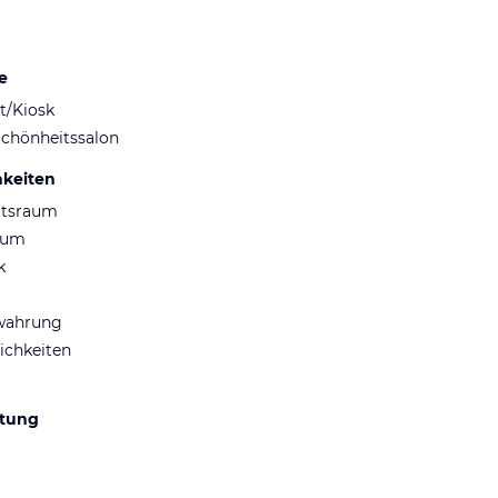
e
t/Kiosk
Schönheitssalon
hkeiten
ltsraum
aum
k
wahrung
ichkeiten
ltung