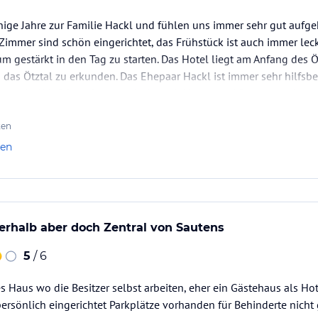
nige Jahre zur Familie Hackl und fühlen uns immer sehr gut aufge
Zimmer sind schön eingerichtet, das Frühstück ist auch immer lec
m gestärkt in den Tag zu starten. Das Hotel liegt am Anfang des Öt
as Ötztal zu erkunden. Das Ehepaar Hackl ist immer sehr hilfsbe
 geht. Wir fahren immer erholt nach Hause und freuen uns imm
ten
len
erhalb aber doch Zentral von Sautens
5
/ 6
 Haus wo die Besitzer selbst arbeiten, eher ein Gästehaus als Hot
sönlich eingerichtet Parkplätze vorhanden für Behinderte nicht g