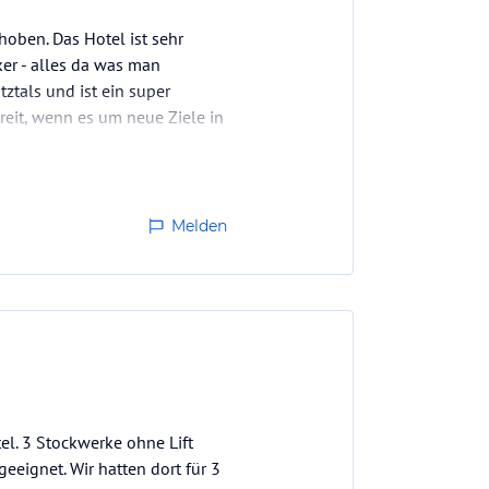
hoben. Das Hotel ist sehr
ker - alles da was man
ztals und ist ein super
reit, wenn es um neue Ziele in
er…
Melden
el. 3 Stockwerke ohne Lift
eeignet. Wir hatten dort für 3