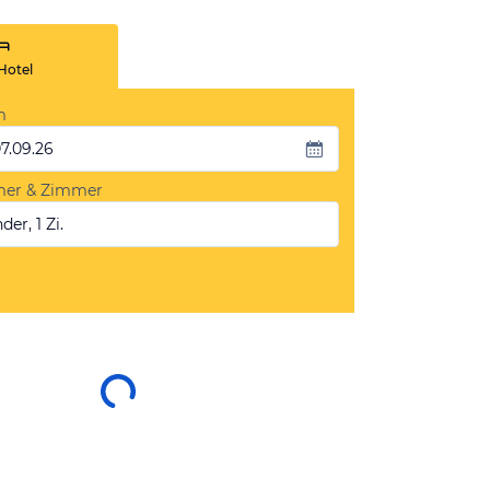
Hotel
m
07.09.26
mer & Zimmer
der, 1 Zi.