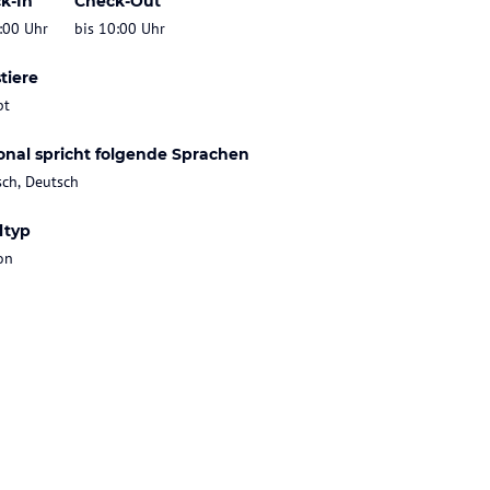
k-In
Check-Out
:00 Uhr
bis 10:00 Uhr
tiere
bt
onal spricht folgende Sprachen
sch, Deutsch
ltyp
on