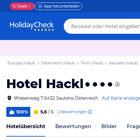
%
Deals
App herunterladen
Europa Urlaub
Österreich Urlaub
Tirol Urlaub
Sautens Urlaub
Hotel Hackl
Wiesenweg 7 6432 Sautens Österreich
Auf Karte anzeig
100%
5,6
/ 6
2
Bewertungen
Hotelübersicht
Bewertungen
Bilder
Frag