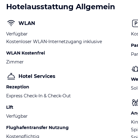
Hotelausstattung Allgemein
WLAN
Verfügbar
Kos
Kostenloser WLAN-Internetzugang inklusive
Pa
WLAN Kostenfrei
Par
Zimmer
Hotel Services
We
Rezeption
So
Express Check-In & Check-Out
Lift
An
Verfügbar
Kin
Flughafentransfer Nutzung
Sp
Kostenpflichtig
Spi