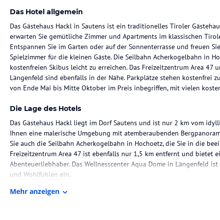
Das Hotel allgemein
Das Gästehaus Hackl in Sautens ist ein traditionelles Tiroler Gästeha
erwarten Sie gemütliche Zimmer und Apartments im klassischen Tirole
Entspannen Sie im Garten oder auf der Sonnenterrasse und freuen Sie
Spielzimmer für die kleinen Gäste. Die Seilbahn Acherkogelbahn in H
kostenfreien Skibus leicht zu erreichen. Das Freizeitzentrum Area 47
Längenfeld sind ebenfalls in der Nähe. Parkplätze stehen kostenfrei 
von Ende Mai bis Mitte Oktober im Preis inbegriffen, mit vielen kost
Die Lage des Hotels
Das Gästehaus Hackl liegt im Dorf Sautens und ist nur 2 km vom idylli
Ihnen eine malerische Umgebung mit atemberaubenden Bergpanoramen
Sie auch die Seilbahn Acherkogelbahn in Hochoetz, die Sie in die bee
Freizeitzentrum Area 47 ist ebenfalls nur 1,5 km entfernt und bietet e
Abenteuerliebhaber. Das Wellnesscenter Aqua Dome in Längenfeld ist
und Wohlfühlen ein.
Mehr anzeigen
Zimmer / Unterbringung im Hotel
Das Gästehaus Hackl bietet Ihnen gemütliche Zimmer und Apartments i
verfügt über einen Balkon, auf dem Sie die frische Bergluft und die 