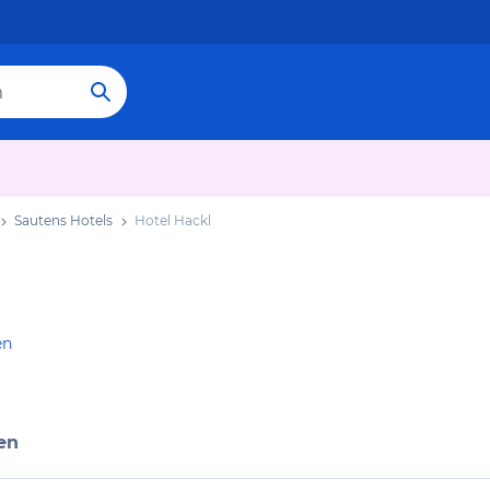
Sautens Hotels
Hotel Hackl
en
en