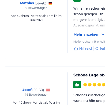
Mathias
(
36-40
)
Wir fahren schon ei
9
Bewertungen
schön gelegen. Die 
Vor 4 Jahren • Verreist als Familie im
morgens benötigt, u
Juni 2022
Ausgangspunkt, um d
Sachen Wanderungen
Mehr anzeigen
Meilengutschrift erhal
Hilfreich
Tei
Schöne Lage ob
Josef
(
56-60
)
Schönes kuscheliges
44
Bewertungen
wunderschön und per
Vor 4 Jahren • Verreist als Paar im