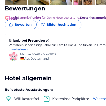
Bewertungen
Sammle
Punkte
für Deine Hotelbewertung.
Kostenlos anmel
Bewerten
Bilder hochladen
Urlaub bei Freunden :-)
Wir fahren schon einige Jahre zur Familie Hackl und fühlen uns imm
…
weiterlesen
Mathias
36-40
•
Juni 2022
Aus Deutschland
Hotel allgemein
Beliebteste Ausstattungen:
Wifi kostenfrei
Kostenlose Parkplätze
Weitere