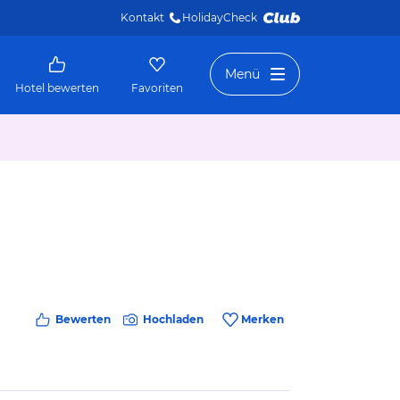
Kontakt
HolidayCheck 
Menü
Hotel bewerten
Favoriten
Bewerten
Hochladen
Merken