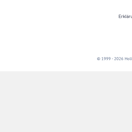
Erklär
© 1999 - 2026 Holi