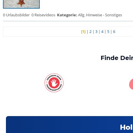
0 Urlaubsbilder
0 Reisevideos
Kategorie:
Allg. Hinweise - Sonstiges
[1]
|
2
|
3
|
4
|
5
|
6
Finde Dei
Hol