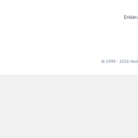
Erklär
© 1999 - 2026 Holi