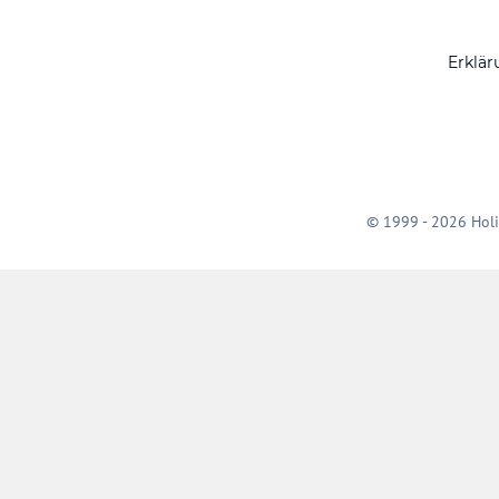
Erklär
© 1999 - 2026 Holi