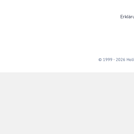
Erklär
© 1999 - 2026 Holi