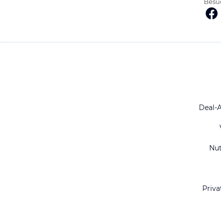
Besuc
Deal-
Nu
Priva