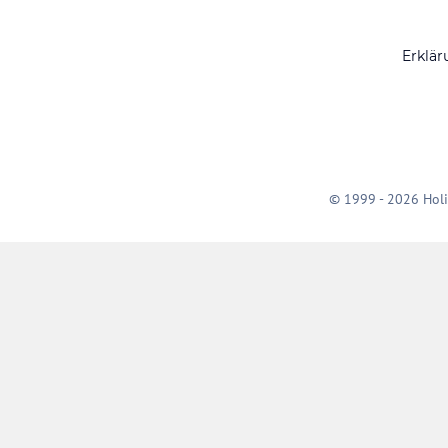
Erklär
© 1999 - 2026 Holi