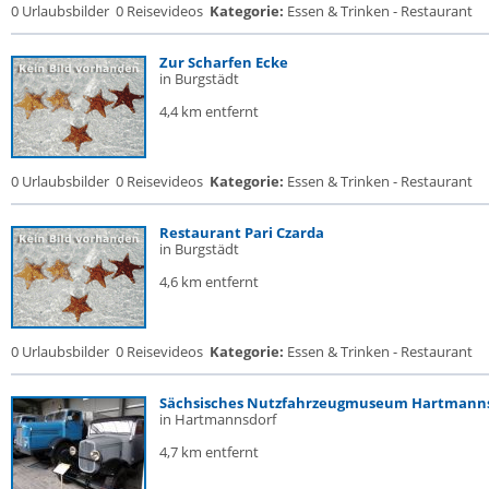
0 Urlaubsbilder
0 Reisevideos
Kategorie:
Essen & Trinken - Restaurant
Zur Scharfen Ecke
in Burgstädt
4,4 km entfernt
0 Urlaubsbilder
0 Reisevideos
Kategorie:
Essen & Trinken - Restaurant
Restaurant Pari Czarda
in Burgstädt
4,6 km entfernt
0 Urlaubsbilder
0 Reisevideos
Kategorie:
Essen & Trinken - Restaurant
Sächsisches Nutzfahrzeugmuseum Hartmann
in Hartmannsdorf
4,7 km entfernt