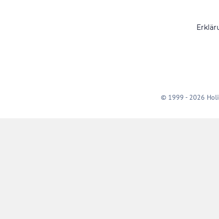
Erklär
© 1999 - 2026 Holi