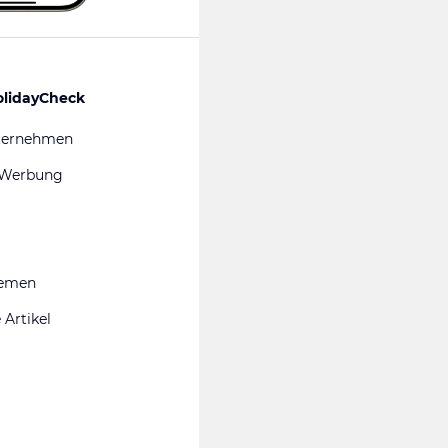
olidayCheck
ternehmen
 Werbung
hemen
 Artikel