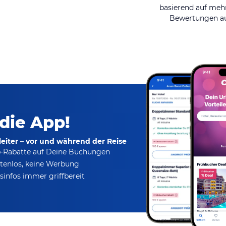
basierend auf mehr
Bewertungen au
 die App!
eiter – vor und während der Reise
p-Rabatte
auf Deine Buchungen
tenlos,
keine Werbung
infos immer griffbereit