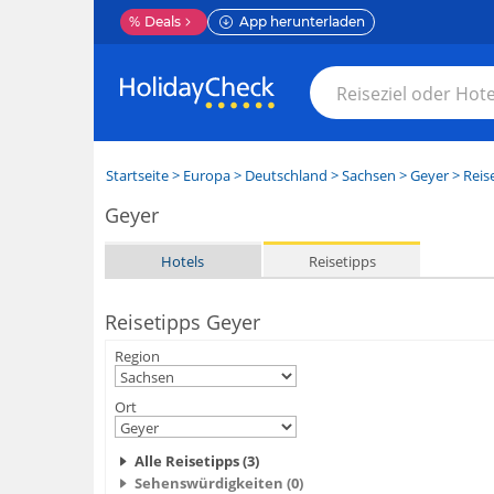
%
Deals
App herunterladen
Startseite
>
Europa
>
Deutschland
>
Sachsen
>
Geyer
> Reis
Geyer
Hotels
Reisetipps
Reisetipps Geyer
Region
Ort
Alle Reisetipps (3)
Sehenswürdigkeiten (0)