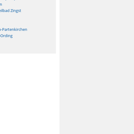
n
ilbad Zingst
n
h-Partenkirchen
-Ording