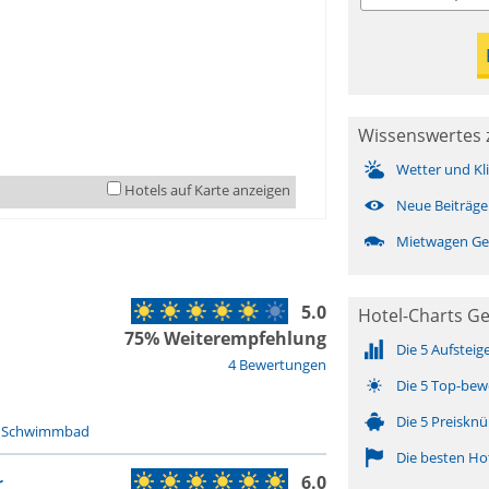
Wissenswertes 
Wetter und Kl
Hotels auf Karte anzeigen
Neue Beiträge
Mietwagen Ge
5.0
Hotel-Charts G
75% Weiterempfehlung
Die 5 Aufsteig
4 Bewertungen
Die 5 Top-bew
Die 5 Preisknü
-
Schwimmbad
Die besten Ho
6.0
r