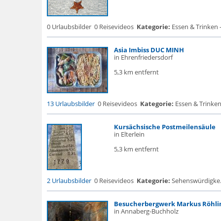
0 Urlaubsbilder
0 Reisevideos
Kategorie:
Essen & Trinken 
Asia Imbiss DUC MINH
in Ehrenfriedersdorf
5,3 km entfernt
13 Urlaubsbilder
0 Reisevideos
Kategorie:
Essen & Trinken 
Kursächsische Postmeilensäule
in Elterlein
5,3 km entfernt
2 Urlaubsbilder
0 Reisevideos
Kategorie:
Sehenswürdigke..
Besucherbergwerk Markus Röhlin
in Annaberg-Buchholz