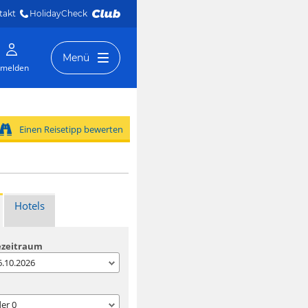
takt
HolidayCheck 
Menü
melden
Einen Reisetipp bewerten
Hotels
ezeitraum
06.10.2026
der
0