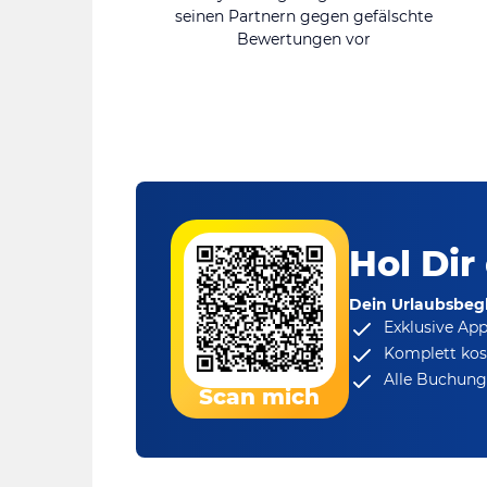
seinen Partnern gegen gefälschte
Bewertungen vor
Hol Dir
Dein Urlaubsbegl
Exklusive Ap
Komplett kos
Alle Buchungs
Scan mich