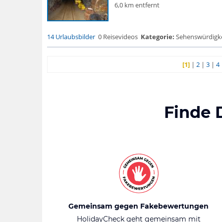
6,0 km entfernt
14 Urlaubsbilder
0 Reisevideos
Kategorie:
Sehenswürdigke.
[1]
|
2
|
3
|
4
Finde 
Gemeinsam gegen Fakebewertungen
HolidayCheck geht gemeinsam mit