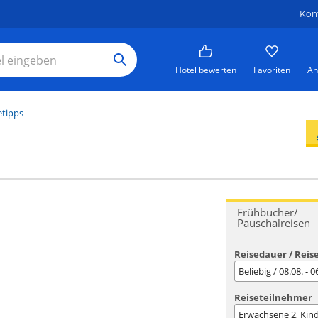
Kon
Hotel bewerten
Favoriten
An
etipps
Frühbucher/
Pauschalreisen
Reisedauer / Reis
Beliebig / 08.08. - 
Reiseteilnehmer
Erwachsene
2
, Kin