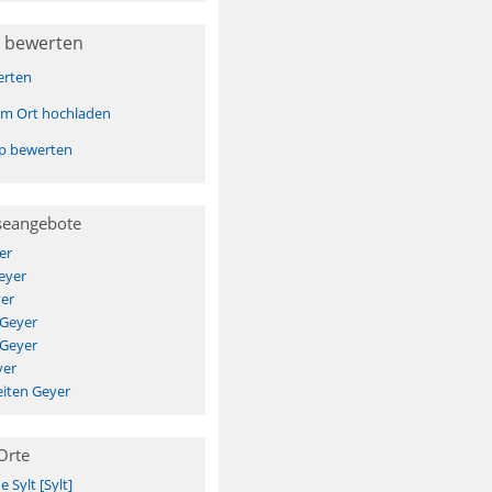
 bewerten
erten
sem Ort hochladen
pp bewerten
seangebote
er
eyer
er
 Geyer
 Geyer
yer
iten Geyer
Orte
Sylt [Sylt]