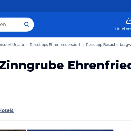
Hotel be
ersdorf Urlaub
Reisetipps Ehrenfriedersdorf
Reisetipp Besucherbergw
inngrube Ehrenfrie
Hotels