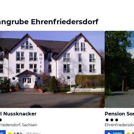
ngrube Ehrenfriedersdorf
l Nussknacker
Pension So
riedersdorf, Sachsen
Ehrenfriedersdo
1
%
4,9
/
6
100
%
5