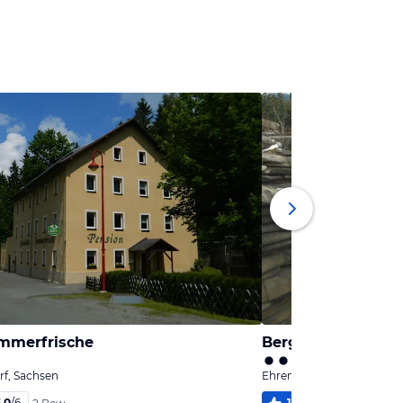
mmerfrische
Berghotel Greifen
rf, Sachsen
Ehrenfriedersdorf, Sachse
,0
/
6
100
%
6,0
/
6