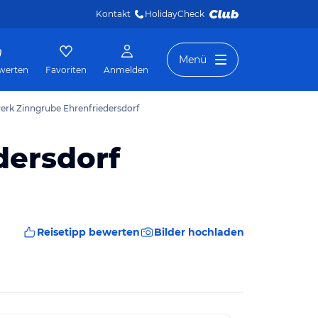
Kontakt
HolidayCheck 
Menü
werten
Favoriten
Anmelden
erk Zinngrube Ehrenfriedersdorf
dersdorf
Reisetipp bewerten
Bilder hochladen