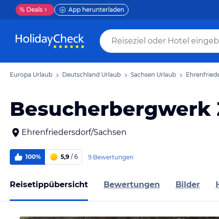
%
Deals
App herunterladen
Europa Urlaub
Deutschland Urlaub
Sachsen Urlaub
Ehrenfried
Besucherbergwerk Z
Ehrenfriedersdorf/Sachsen
100%
5,9
/ 6
9 Bewertungen
Reisetippübersicht
Bewertungen
Bilder