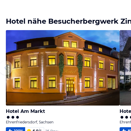
Bild melden
von Sandra
Hotel nähe Besucherbergwerk Zin
Hotel Am Markt
Hote
Ehrenfriedersdorf, Sachsen
Ehrenf
100
%
6,0
/
6
8