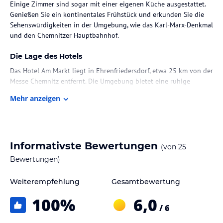
Einige Zimmer sind sogar mit einer eigenen Küche ausgestattet.
Genießen Sie ein kontinentales Frühstück und erkunden Sie die
Sehenswürdigkeiten in der Umgebung, wie das Karl-Marx-Denkmal
und den Chemnitzer Hauptbahnhof.
Die Lage des Hotels
Das Hotel Am Markt liegt in Ehrenfriedersdorf, etwa 25 km von der
Messe Chemnitz entfernt. Die Umgebung bietet eine ruhige
Atmosphäre und ist ideal für Erholungssuchende. In der Nähe des
Mehr anzeigen
Hotels befinden sich verschiedene Geschäfte und Restaurants, die
zum Bummeln und Genießen einladen. Die Stadt Chemnitz mit
ihren kulturellen Attraktionen wie dem Playhouse Chemnitz und
dem Karl-Marx-Denkmal ist ebenfalls leicht erreichbar. Der
internationale Flughafen Karlsbad ist ca. 68 km entfernt.
Informativste Bewertungen
(von
25
Bewertungen)
Zimmer / Unterbringung im Hotel
Das Hotel Am Markt bietet gut ausgestattete Zimmer mit
Weiterempfehlung
Gesamtbewertung
modernem Komfort. Jedes Zimmer verfügt über einen Flachbild-
100
%
6,0
Kabel-TV und kostenfreies WLAN. Eine Kaffeemaschine und ein
/ 6
eigenes Badezimmer mit Dusche und kostenlosen
Pflegeprodukten gehören zur Standardausstattung. Einige Zimmer