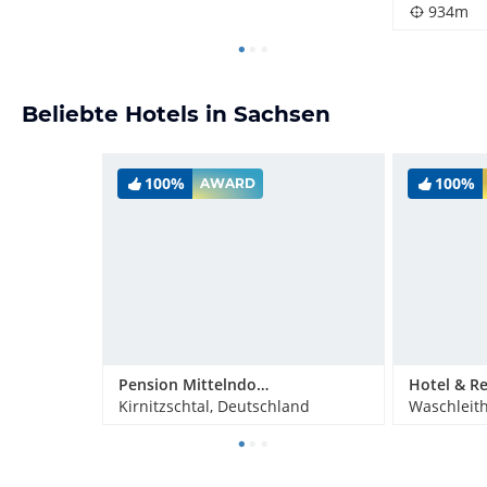
934m
Beliebte Hotels in Sachsen
100%
100%
AWARD
Pension Mittelndorfer Mühle
Kirnitzschtal, Deutschland
Waschleit