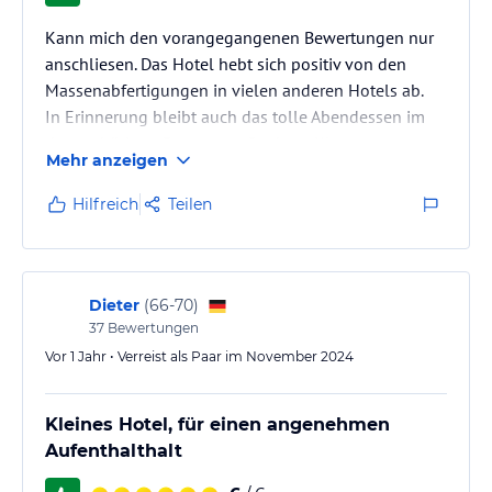
Hinweis:
Verfasst von HolidayCheck mit Hilfe von KI. Alle
Kann mich den vorangegangenen Bewertungen nur
Angaben ohne Gewähr. Bitte lies vor der Buchung die
anschliesen. Das Hotel hebt sich positiv von den
verbindlichen
Angebotsdetails
des jeweiligen Veranstalters.
Massenabfertigungen in vielen anderen Hotels ab.
In Erinnerung bleibt auch das tolle Abendessen im
dazugehörigen Restaurant Sauberg Klause.
Mehr anzeigen
Hilfreich
Teilen
Dieter
(
66-70
)
37
Bewertungen
Vor 1 Jahr • Verreist als Paar im November 2024
Kleines Hotel, für einen angenehmen
Aufenthalthalt