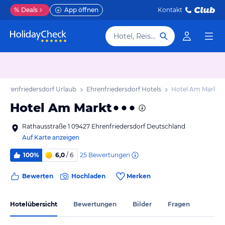
%
Deals
App öffnen
Kontakt
Hotel, Reiseziel
Ehrenfriedersdorf Urlaub
Ehrenfriedersdorf Hotels
Hotel Am Markt
Hotel Am Markt
Rathausstraße 1 09427 Ehrenfriedersdorf Deutschland
Auf Karte anzeigen
25
Bewertungen
100%
6,0
/ 6
Bewerten
Hochladen
Merken
Hotelübersicht
Bewertungen
Bilder
Fragen