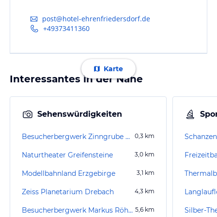
post@hotel-ehrenfriedersdorf.de
+49373411360
Karte
Interessantes in der Nähe
Sehenswürdigkeiten
Spor
Besucherbergwerk Zinngrube Ehrenfriedersdorf
0,3
km
Schanzen
Naturtheater Greifensteine
3,0
km
Freizeitb
Modellbahnland Erzgebirge
3,1
km
Thermalb
Zeiss Planetarium Drebach
4,3
km
Besucherbergwerk Markus Röhling Stolln
5,6
km
Silber-T