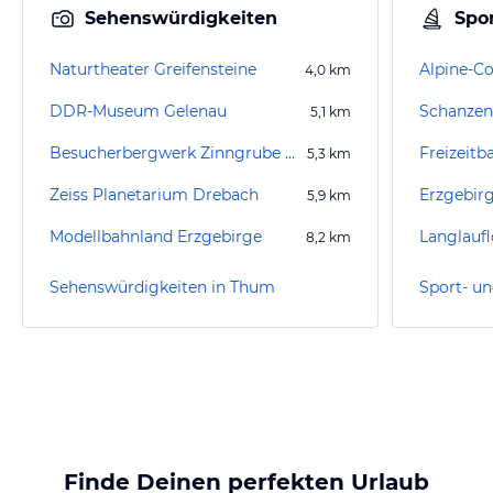
Sehenswürdigkeiten
Spor
Naturtheater Greifensteine
4,0
km
DDR-Museum Gelenau
Schanzen
5,1
km
Besucherbergwerk Zinngrube Ehrenfriedersdorf
Freizeitb
5,3
km
Zeiss Planetarium Drebach
Erzgebir
5,9
km
Modellbahnland Erzgebirge
8,2
km
Sehenswürdigkeiten in Thum
Sport- un
Finde Deinen perfekten Urlaub