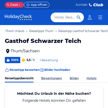
%
Deals
App öffnen
Kontakt
Hotel, Reiseziel
b
Thum Urlaub
Reisetipps Thum
Reisetipp Gasthof Schwarzer Teich
Gasthof Schwarzer Teich
Thum/Sachsen
100%
5,5
/ 6
1 Bewertung
Reisetipp bewerten
Bilder hochladen
Reisetippübersicht
Bewertungen
Bilder
Hotels
Möchtest Du Urlaub in der Nähe buchen?
Folgende Hotels könnten Dir gefallen