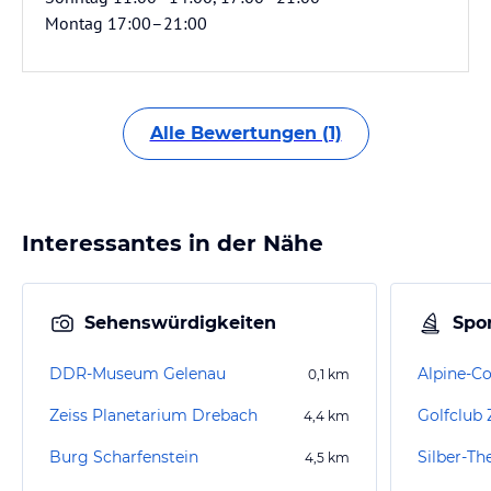
Montag 17:00–21:00
Alle Bewertungen (1)
Interessantes in der Nähe
Sehenswürdigkeiten
Spor
DDR-Museum Gelenau
0,1
km
Zeiss Planetarium Drebach
Golfclub 
4,4
km
Burg Scharfenstein
Silber-T
4,5
km