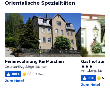
Orientalische Spezialitäten
Ferienwohnung KerMärchen
Gasthof zur L
Gelenau/Erzgebirge, Sachsen
Amtsberg, Sachsen
100
%
6
/
6
3 Bew.
78
%
5,1
/
6
Zum Hotel
Zum Hotel