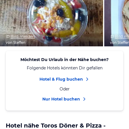
Bild melden
Bild m
von Steffen
von Steffe
Möchtest Du Urlaub in der Nähe buchen?
Folgende Hotels könnten Dir gefallen
Hotel & Flug buchen
Oder
Nur Hotel buchen
Hotel nähe Toros Döner & Pizza -