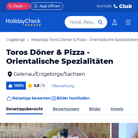
%
Deals
App öffnen
Kontakt
Hotel, Reiseziel
au/Erzgebirge
Reisetipp Toros Döner & Pizza - Orientalische Spezialitäten
Toros Döner & Pizza -
Orientalische Spezialitäten
Gelenau/Erzgebirge/Sachsen
100%
5,8
/ 6
1 Bewertung
Reisetipp bewerten
Bilder hochladen
Reisetippübersicht
Bewertungen
Bilder
Hotels