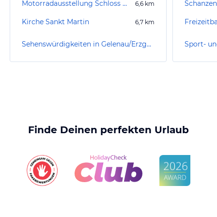
Motorradausstellung Schloss Wildeck
Schanzen
6,6
km
Kirche Sankt Martin
Freizeitb
6,7
km
Sehenswürdigkeiten in Gelenau/Erzgebirge
Finde Deinen perfekten Urlaub