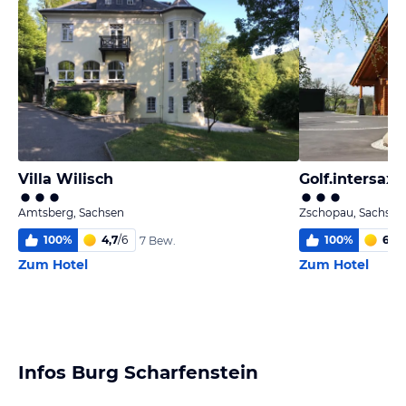
Villa Wilisch
Golf.intersaxo
Amtsberg, Sachsen
Zschopau, Sachsen
100
%
4,7
/
6
100
%
6,0
/
7 Bew.
Zum Hotel
Zum Hotel
Infos Burg Scharfenstein