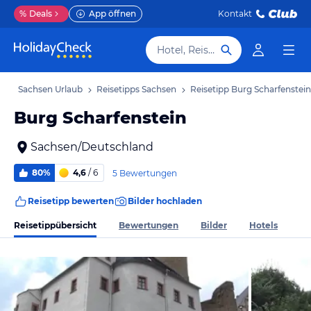
%
Deals
App öffnen
Kontakt
Hotel, Reiseziel
b
Sachsen Urlaub
Reisetipps Sachsen
Reisetipp Burg Scharfenstein
Burg Scharfenstein
Sachsen/Deutschland
80%
4,6
/ 6
5 Bewertungen
Reisetipp bewerten
Bilder hochladen
Reisetippübersicht
Bewertungen
Bilder
Hotels