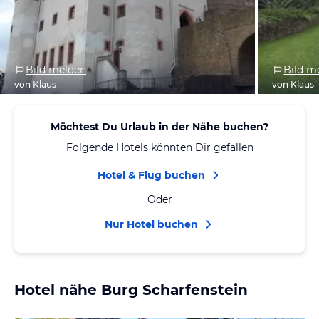
Bild melden
Bild m
von Klaus
von Klaus
Möchtest Du Urlaub in der Nähe buchen?
Folgende Hotels könnten Dir gefallen
Hotel & Flug buchen
Oder
Nur Hotel buchen
Hotel nähe Burg Scharfenstein