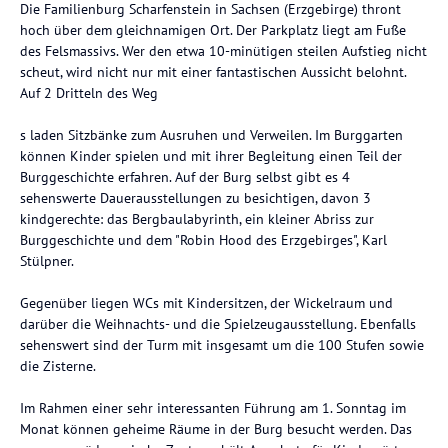
Die Familienburg Scharfenstein in Sachsen (Erzgebirge) thront
hoch über dem gleichnamigen Ort. Der Parkplatz liegt am Fuße
des Felsmassivs. Wer den etwa 10-minütigen steilen Aufstieg nicht
scheut, wird nicht nur mit einer fantastischen Aussicht belohnt.
Auf 2 Dritteln des Weg
s laden Sitzbänke zum Ausruhen und Verweilen. Im Burggarten
können Kinder spielen und mit ihrer Begleitung einen Teil der
Burggeschichte erfahren. Auf der Burg selbst gibt es 4
sehenswerte Dauerausstellungen zu besichtigen, davon 3
kindgerechte: das Bergbaulabyrinth, ein kleiner Abriss zur
Burggeschichte und dem "Robin Hood des Erzgebirges", Karl
Stülpner.
Gegenüber liegen WCs mit Kindersitzen, der Wickelraum und
darüber die Weihnachts- und die Spielzeugausstellung. Ebenfalls
sehenswert sind der Turm mit insgesamt um die 100 Stufen sowie
die Zisterne.
Im Rahmen einer sehr interessanten Führung am 1. Sonntag im
Monat können geheime Räume in der Burg besucht werden. Das