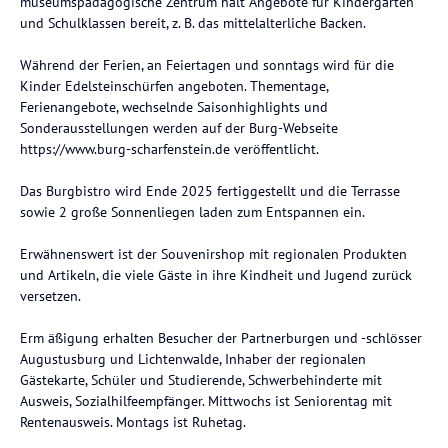
museumspädagogische Zentrum hält Angebote für Kindergärten
und Schulklassen bereit, z. B. das mittelalterliche Backen.
Während der Ferien, an Feiertagen und sonntags wird für die
Kinder Edelsteinschürfen angeboten. Thementage,
Ferienangebote, wechselnde Saisonhighlights und
Sonderausstellungen werden auf der Burg-Webseite
https://www.burg-scharfenstein.de veröffentlicht.
Das Burgbistro wird Ende 2025 fertiggestellt und die Terrasse
sowie 2 große Sonnenliegen laden zum Entspannen ein.
Erwähnenswert ist der Souvenirshop mit regionalen Produkten
und Artikeln, die viele Gäste in ihre Kindheit und Jugend zurück
versetzen.
Erm äßigung erhalten Besucher der Partnerburgen und -schlösser
Augustusburg und Lichtenwalde, Inhaber der regionalen
Gästekarte, Schüler und Studierende, Schwerbehinderte mit
Ausweis, Sozialhilfeempfänger. Mittwochs ist Seniorentag mit
Rentenausweis. Montags ist Ruhetag.