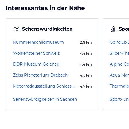
Interessantes in der Nähe
Sehenswürdigkeiten
Spor
Nummernschildmuseum
Golfclub 
2,8
km
Wolkensteiner Schweiz
Silber-T
4,4
km
DDR-Museum Gelenau
4,4
km
Zeiss Planetarium Drebach
Aqua Mar
4,5
km
Motorradausstellung Schloss Wildeck
Thermalb
4,7
km
Sehenswürdigkeiten in Sachsen