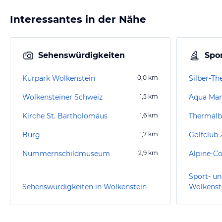
Interessantes in der Nähe
Sehenswürdigkeiten
Spor
Kurpark Wolkenstein
0,0
km
Silber-T
Wolkensteiner Schweiz
1,5
km
Aqua Mar
Kirche St. Bartholomäus
1,6
km
Thermalb
Burg
1,7
km
Golfclub 
Nummernschildmuseum
2,9
km
Sport- un
Sehenswürdigkeiten in Wolkenstein
Wolkenst