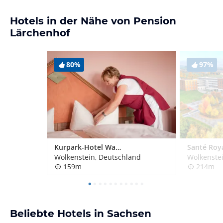
Hotels in der Nähe von Pension
Lärchenhof
80%
97%
Kurpark-Hotel Warmbad (geschlossen)
Wolkenstein, Deutschland
Wolkenste
159m
214m
Beliebte Hotels in Sachsen