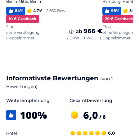
Berlin-Mitte, Berlin
Hamburg, Hambur
84
%
4,7
/
6
98
%
5,6
/
6
2.660 Bew.
10 € Cashback
20 € Cashback
Flug
Flug
966 €
ab
ohne Verpflegung
ohne Verpflegung
Doppelzimmer
2 ERW. • 1 WOCHE
Doppelzimmer
Informativste Bewertungen
(von
2
Bewertungen)
Weiterempfehlung
Gesamtbewertung
100
%
6,0
/ 6
Hotel
6,0