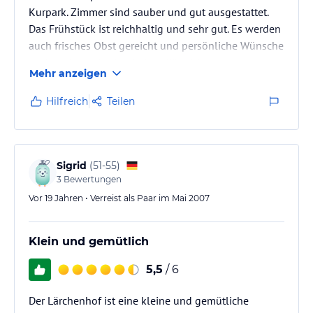
Kurpark. Zimmer sind sauber und gut ausgestattet.
Das Frühstück ist reichhaltig und sehr gut. Es werden
auch frisches Obst gereicht und persönliche Wünsche
nach weiteren kulinarischen Köstlichkeiten nach
Mehr anzeigen
Möglichkeit erfüllt. Die Vermieter sind sehr freundlich
und entgegenkommend. Komme gerne wieder.
Hilfreich
Teilen
Sigrid
(
51-55
)
3
Bewertungen
Vor 19 Jahren • Verreist als Paar im Mai 2007
Klein und gemütlich
5,5
/ 6
Der Lärchenhof ist eine kleine und gemütliche