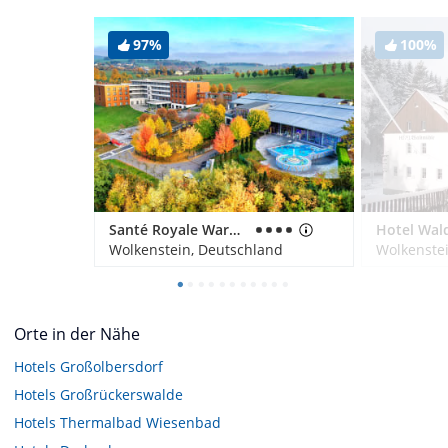
97%
100%
Santé Royale Warmbad Wolkenstein
Hotel Wal
Wolkenstein, Deutschland
Wolkenste
Orte in der Nähe
Hotels
Großolbersdorf
Hotels
Großrückerswalde
Hotels
Thermalbad Wiesenbad