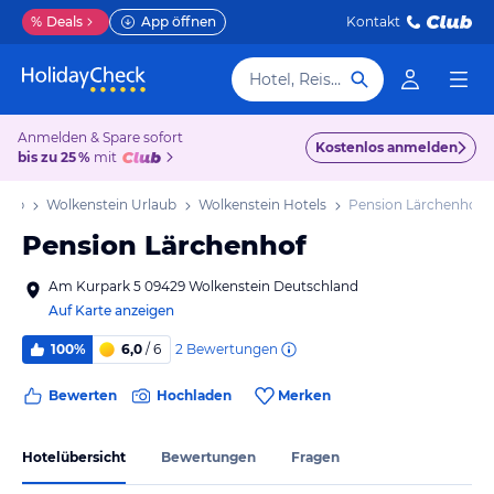
%
Deals
App öffnen
Kontakt
Hotel, Reiseziel
Anmelden & Spare sofort
Kostenlos anmelden
bis zu 25 %
mit
laub
Wolkenstein Urlaub
Wolkenstein Hotels
Pension Lärchenhof
Pension Lärchenhof
Am Kurpark 5 09429 Wolkenstein Deutschland
Auf Karte anzeigen
2
Bewertungen
100%
6,0
/ 6
Bewerten
Hochladen
Merken
Hotelübersicht
Bewertungen
Fragen