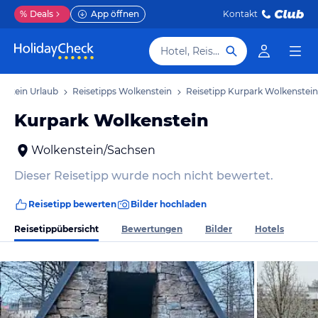
%
Deals
App öffnen
Kontakt
Hotel, Reiseziel
nstein Urlaub
Reisetipps Wolkenstein
Reisetipp Kurpark Wolkenstein
Kurpark Wolkenstein
Wolkenstein/Sachsen
Dieser Reisetipp wurde noch nicht bewertet.
Reisetipp bewerten
Bilder hochladen
Reisetippübersicht
Bewertungen
Bilder
Hotels