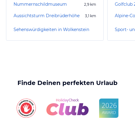
Nummernschildmuseum
Golfclub 
2,9
km
Aussichtsturm Dreibrüderhöhe
3,1
km
Sehenswürdigkeiten in Wolkenstein
Finde Deinen perfekten Urlaub