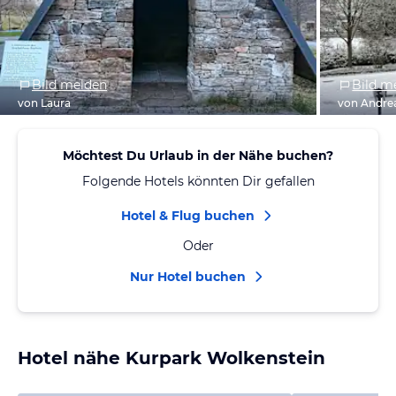
Bild melden
Bild m
von Laura
von Andre
Möchtest Du Urlaub in der Nähe buchen?
Folgende Hotels könnten Dir gefallen
Hotel & Flug buchen
Oder
Nur Hotel buchen
Hotel nähe Kurpark Wolkenstein