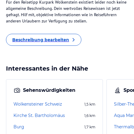
Für den Reisetipp Kurpark Wolkenstein existiert leider noch keine
allgemeine Beschreibung. Dein wertvolles Reisewissen ist jetzt
gefragt. Hilf mit, objektive Informationen wie in Reiseführern
anderen Urlaubern zur Verfügung zu stellen.
Beschreibung bearbeiten
Interessantes in der Nähe
Sehenswürdigkeiten
Spor
Wolkensteiner Schweiz
Silber-T
1,5
km
Kirche St. Bartholomäus
Aqua Mar
1,6
km
Burg
Thermalb
1,7
km