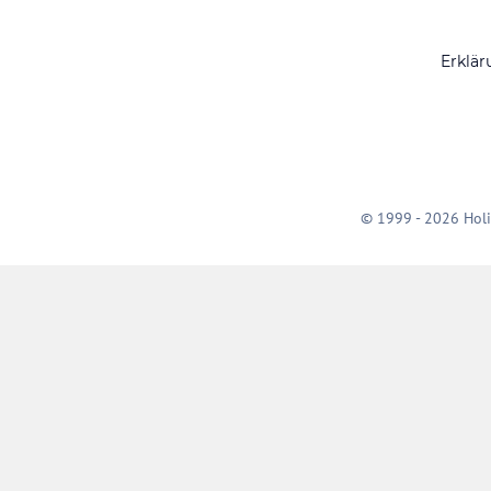
Erklär
© 1999 - 2026 Holi