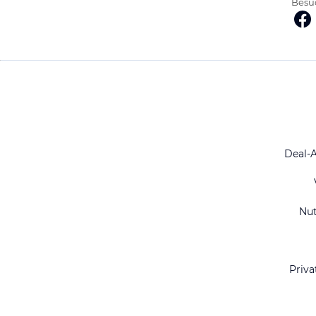
Besuc
Deal-
Nu
Priva